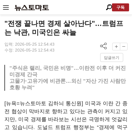
구독
"전쟁 끝나면 경제 살아난다"…트럼프
는 낙관, 미국인은 싸늘
입력: 2026-05-25 12:54:43
수정: 2026-05-25 12:54:43
답글쓰기
"주식은 랠리, 국민은 비명"…이란전 이후 더 커진
미경제 간극
고물가·고유가에 비관론…외신 "자산 가진 사람만
호황 누려"
[뉴욕=뉴스토마토 김하늬 통신원] 미국과 이란 간 종
전 협상이 막바지로 향하고 있다는 관측이 커지고 있
지만, 미국 경제를 바라보는 시선은 극명하게 엇갈리
고 있습니다. 도널드 트럼프 행정부는 “경제에 먹구