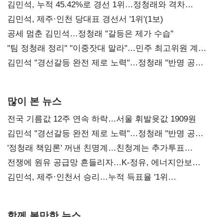
김민석, 누적 45.42%로 경선 1위…정청래와 격차
0.86%p(2보)
김민석, 제주·인천 당대표 경선서 '1위'(1보)
공세 멈춘 김민석…정청래 "갈등은 제가 수습"
"팀 정청래 정리" "이중잣대 말라"…민주 최고위원 계파
다툼 격화
김민석 "경선갈등 완전 제로 노력"…정청래 "반명 공세
사과부터"
많이 본 뉴스
전국 기름값 12주 연속 하락…서울 휘발윳값 1909원
김민석 "경선갈등 완전 제로 노력"…정청래 "반명 공세
사과부터"
'정청래 책임론' 꺼낸 친명계…친청계는 추가투표
때리기
전쟁에 원유 공급망 흔들리자…K-정유, 에너지안보
핵심으로 재부상
김민석, 제주·인천서 승리…누적 득표율 '1위
탈환'(종합)
함께 볼만한 뉴스