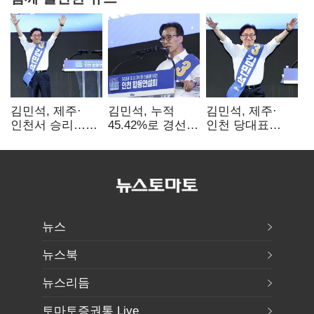
김민석, 제주·
김민석, 누적
김민석, 제주·
인천서 승리…
45.42%로 경선
인천 당대표
누적 득표율 '1위
1위…정청래와
경선서 '1위'(1보)
탈환'(종합)
격차
0.86%p(2보)
뉴스
뉴스북
뉴스리듬
토마토증권통 Live