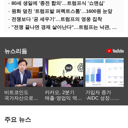
80세 생일에 '종전 합의'…트럼프식 '쇼맨십'
원화 덮친 '트럼프발 퍼펙트스톰'…1600원 눈앞
전쟁보다 '공 세우기'…트럼프의 영웅 집착
"전쟁 끝나면 경제 살아난다"…트럼프는 낙관, 미국인은 싸늘
뉴스리듬
비트코인도
카카오, 2분기
가입자 증가
국가자산으로…'
매출·영업익 역대
·AIDC 성장…
보관·평가·처분'
최대…에이전트
SKT 2분기 성장
기준은 숙제
AI 수익화 관건
본궤도
주요 뉴스