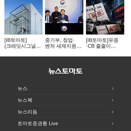
[IB토마토]
중기부, 창업·
[IB토마토]유증
(크레딧시그널)
벤처 세제지원
·CB 줄줄이
네패스, AI
강화…제3자
무산…코스닥
수혜에도
사업승계
벌점 급증에 상폐
레버리지 부담
과세특례 신설
압박
여전
뉴스
뉴스북
뉴스리듬
토마토증권통 Live