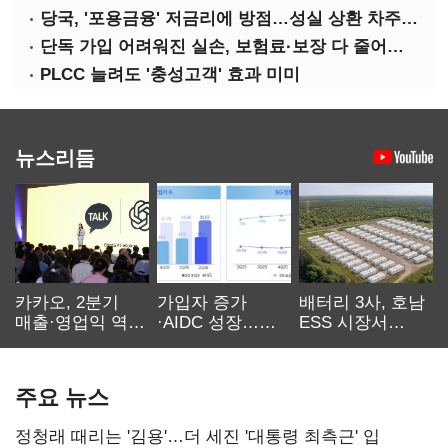
당국, '포용금융' 저금리에 방점…성실 상환 차주는 '역차별'
단독 가입 어려워진 실손, 보험료·보장 다 줄어든 5세대는?
PLCC 늘려도 '충성고객' 효과 미미
뉴스리듬
카카오, 2분기
가입자 증가
배터리 3사, 호남
매출·영업익 역대
·AIDC 성장…
ESS 시장서
최대…에이전트
SKT 2분기 성장
‘격돌’
AI 수익화 관건
본궤도
주요 뉴스
정청래 때리는 '김용'…더 세진 '대통령 최측근' 입