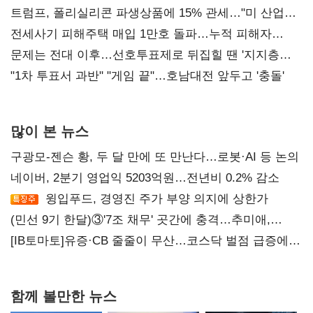
트럼프, 폴리실리콘 파생상품에 15% 관세…"미 산업
재건"
전세사기 피해주택 매입 1만호 돌파…누적 피해자
4만278명
문제는 전대 이후…선호투표제로 뒤집힐 땐 '지지층
불복'
"1차 투표서 과반" "게임 끝"…호남대전 앞두고 '충돌'
많이 본 뉴스
구광모-젠슨 황, 두 달 만에 또 만난다…로봇·AI 등 논의
네이버, 2분기 영업익 5203억원…전년비 0.2% 감소
윙입푸드, 경영진 주가 부양 의지에 상한가
(민선 9기 한달)③'7조 채무' 곳간에 충격…추미애,
20년만에 '비상재정' 선언 승부수
[IB토마토]유증·CB 줄줄이 무산…코스닥 벌점 급증에
상폐 압박
함께 볼만한 뉴스