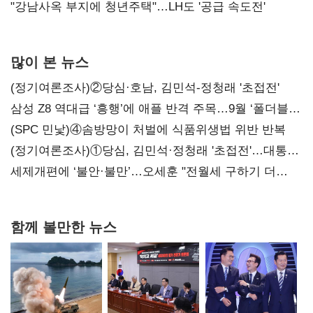
"강남사옥 부지에 청년주택"…LH도 '공급 속도전'
많이 본 뉴스
(정기여론조사)②당심·호남, 김민석-정청래 '초접전'
삼성 Z8 역대급 ‘흥행’에 애플 반격 주목…9월 ‘폴더블
대전’
(SPC 민낯)④솜방망이 처벌에 식품위생법 위반 반복
(정기여론조사)①당심, 김민석·정청래 '초접전'…대통령
지지도 '50% 아래로'(종합)
세제개편에 ‘불안·불만’…오세훈 "전월세 구하기 더
힘들어질 것"
함께 볼만한 뉴스