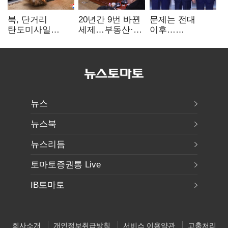
북, 단거리
20년간 9번 바뀐
문제는 전대
탄도미사일
세제…부동산·
이후…
발사…안보실
상속세만
선호투표제로
"즉각 중단 촉구"
건드렸다
뒤집힐 땐
'지지층 불복'
뉴스
뉴스북
뉴스리듬
토마토증권통 Live
IB토마토
회사소개
개인정보취급방침
서비스 이용약관
고충처리