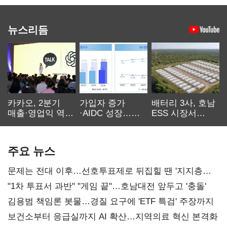
뉴스리듬
카카오, 2분기
가입자 증가
배터리 3사, 호남
매출·영업익 역대
·AIDC 성장…
ESS 시장서
최대…에이전트
SKT 2분기 성장
‘격돌’
AI 수익화 관건
본궤도
주요 뉴스
문제는 전대 이후…선호투표제로 뒤집힐 땐 '지지층
불복'
"1차 투표서 과반" "게임 끝"…호남대전 앞두고 '충돌'
김용범 책임론 봇물…경질 요구에 'ETF 특검' 주장까지
보건소부터 응급실까지 AI 확산…지역의료 혁신 본격화