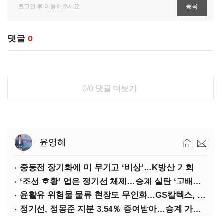
댓글
0
0/0
댓글 더보기
윤영혜
중동전 장기화에 미 무기고 ‘비상’…K방산 기회
‘조선 호황’ 업은 정기선 체제…승계 실탄 ‘고배당’ 주목
윤활유 위험물 물류 현장도 무인화…GS칼텍스, 디지털 전환 가속
정기선, 정몽준 지분 3.54％ 증여받아…승계 가속화