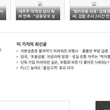
시
대주주 적격성 심사 회
'법카유용 의혹' 김혜경
피 반복…"금융당국 심
씨, 검찰 조사 2시간 만
사 강화해야"
에 귀가
이 기자의 최신글
윤
자본성증권 돌려막기 어려워진 보험사…콜옵션 부담 급증
당국, '포용금융' 저금리에 방점…성실 상환 차주는 '역차별
단독 가입 어려워진 실손, 보험료·보장 다 줄어든 5세대는?
PLCC 늘려도 '충성고객' 효과 미미