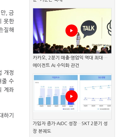
만, 금
치 못한
 손질해
카카오, 2분기 매출·영업익 역대 최대…
에이전트 AI 수익화 관건
법 개정
려줄 수
의 계좌
확대하기
가입자 증가·AIDC 성장…SKT 2분기 성
장 본궤도