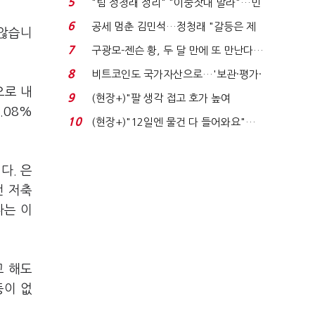
5
"팀 정청래 정리" "이중잣대 말라"…민
주 최고위원 계파 다...
6
공세 멈춘 김민석…정청래 "갈등은 제
 않습니
가 수습"
7
구광모-젠슨 황, 두 달 만에 또 만난다…
로봇·AI 등 논...
8
비트코인도 국가자산으로…'보관·평가·
으로 내
처분' 기준은 ...
9
(현장+)"팔 생각 접고 호가 높여
.08%
요"…'덜 똘똘한 한 채' 20...
10
(현장+)"12일엔 물건 다 들어와요"…
빈 매대 채우며 문 연 ...
다. 은
전 저축
다는 이
고 해도
등이 없