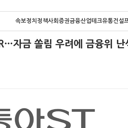
속보
정치
정책
사회
증권
금융
산업
테크
유통
건설
R…자금 쏠림 우려에 금융위 난