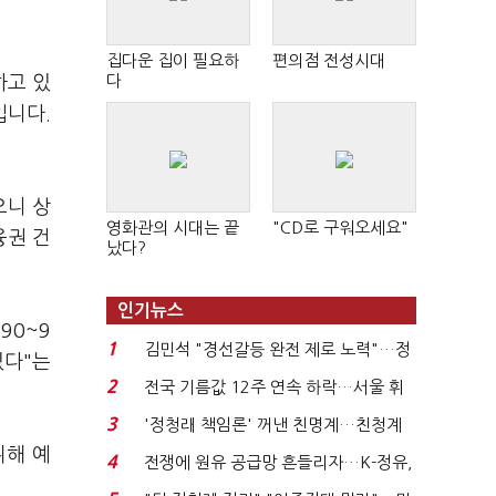
집다운 집이 필요하
편의점 전성시대
다
하고 있
입니다.
으니 상
영화관의 시대는 끝
"CD로 구워오세요"
융권 건
났다?
인기뉴스
90~9
1
김민석 "경선갈등 완전 제로 노력"…정
있다"는
청래 "반명 공세 사...
2
전국 기름값 12주 연속 하락…서울 휘
발윳값 1909원...
3
'정청래 책임론' 꺼낸 친명계…친청계
는 추가투표 때리기...
위해 예
4
전쟁에 원유 공급망 흔들리자…K-정유,
에너지안보 핵심...