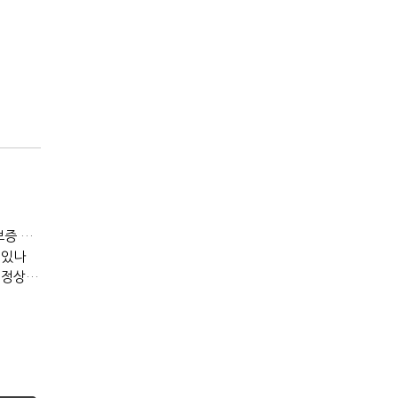
[IB토마토]메가스터디, 교육보다 골프장…300억 대여 뒤 보증 리스크
 있나
[IB토마토](PF 잔불)③다올투자증권, 부동산금융 줄였지만 정상화는 진행형