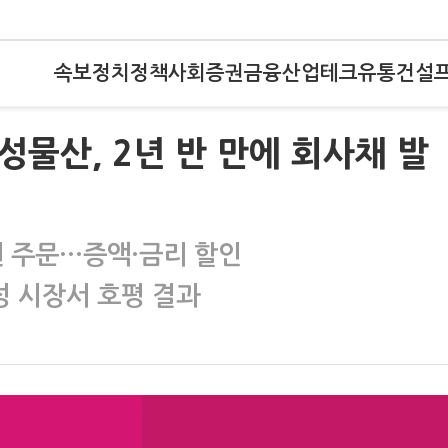
속보
정치
정책
사회
증권
금융
산업
테크
유통
건설
삼성물산, 2년 반 만에 회사채 발
원 주문…증액·금리 할인
 시장서 호평 결과