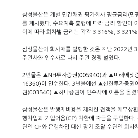
삼성물산은 개별 민간채권 평가회사 평균금리(민평금
를 제시했다. 수요예측 흥행에 따라 금리 할인이 이뤄
이에 따라 회차별 금리는 각각 3.316%, 3.32
삼성물산이 회사채를 발행한 것은 지난 2022년 
주관사와 인수사로 나서 주관 경쟁 벌였다.
2년물은 ▲
NH투자증권(005940)
과 ▲
미래에셋증권
16360)
이 인수한다. 3년물에선 ▲신한투자증권이
권(003540)
▲하나증권이 인수사에 이름을 올렸
삼성물산은 발행제비용을 제외한 전액을 채무상환에
행차입과 기업어음(CP) 차환에 자금을 투입한다.
단인 CP와 은행차입 대신 장기 조달 수단인 회사채