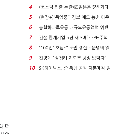
원 간 성과급 불...
4
(코스닥 퇴출 논란)②일본은 5년 기다
려주는데 우리는 ...
5
(현장+)'폭염중대경보'에도 농촌 이주
노동자는 강행군…'야...
6
농협하나로유통 대규모유통업법 위반
적발…공정위, 과...
7
건설 한계기업 5년 새 3배↑…PF·주택
침체에 재무 ...
8
'100만' 호남·수도권 경선…운명의 일
주일
9
친명계 "정청래 지도부 당정 엇박자"…
친청계 "신천지 오...
10
SK하이닉스, 중 충칭 공장 지분매각 검
토?…“확정된 바...
과 더