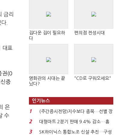
의 금리
졌다.
집다운 집이 필요하
편의점 전성시대
다
이 대표
권(0
영화관의 시대는 끝
"CD로 구워오세요"
대신증
났다?
인기뉴스
의 은
1
(주간증시전망)지수보다 종목…선별 장
달 수
세 이어진다...
2
대형마트 2분기 판매 9.4% 감소…홈
플러스 사태 여파...
3
SK하이닉스 통합노조 신설 추진…구성