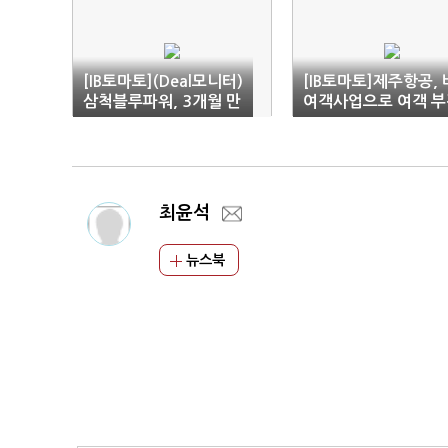
[IB토마토](Deal모니터)
[IB토마토]제주항공, 
삼척블루파워, 3개월 만
여객사업으로 여객 부
에 다시 회사채 발행
메우나
최윤석
뉴스북