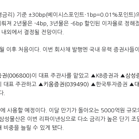
리) 기준 ±30bp(베이시스포인트·1bp=0.01%포인트)
져 2년물은 -4bp, 3년물은 –6bp 할인된 이자율로 정해
1% 내외에서 결정될 전망이다.
3월 이후 처음이다. 이번 회사채 발행엔 국내 유력 증권사들
(006800)
이 대표 주관사를 맡았고 ▲KB증권과 ▲
삼성증
 대표 주관하고 ▲
키움증권(039490)
▲한국투자증권 ▲
다.
 사용할 예정이다. 이달 만기가 돌아오는 5000억원 규모
 삼성물산은 이번 리파이낸싱으로 다소 금리가 높은 단기 조
 비중을 늘릴 수 있게 됐다.