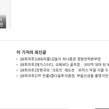
비
진
이 기자의 최신글
[IB토마토](IB&피플)김동식 하나증권 경영전략본부장
[IB토마토]장현국의 '크로쓰' 재도전…위믹스 악몽 지울 수