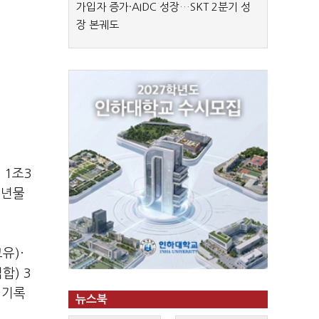
가입자 증가·AIDC 성장…SKT 2분기 성
장 본궤도
 1조3
3년물
유)·
합) 3
 기록
뉴스북