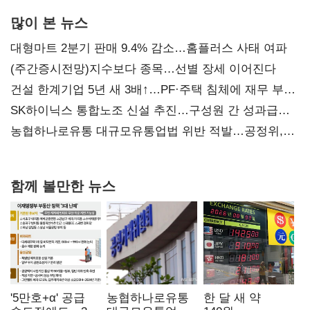
많이 본 뉴스
대형마트 2분기 판매 9.4% 감소…홈플러스 사태 여파
(주간증시전망)지수보다 종목…선별 장세 이어진다
건설 한계기업 5년 새 3배↑…PF·주택 침체에 재무 부담
확대
SK하이닉스 통합노조 신설 추진…구성원 간 성과급
불만 확산
농협하나로유통 대규모유통업법 위반 적발…공정위,
과징금 4억6200만원 부과
함께 볼만한 뉴스
'5만호+α' 공급
농협하나로유통
한 달 새 약