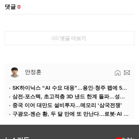
댓글
0
0/0
댓글 더보기
안정훈
SK하이닉스 “AI 수요 대응”…용인·청주 팹에 54조 투자
삼전-포스텍, 초고적층 3D 낸드 한계 돌파…성능·전력효율 개선
중국 이어 대만도 설비투자…메모리 ‘삼국전쟁’
구광모-젠슨 황, 두 달 만에 또 만난다…로봇·AI 등 논의