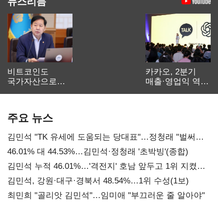
뉴스리듬
비트코인도
카카오, 2분기
국가자산으로…'
매출·영업익 역대
보관·평가·처분'
최대…에이전트
기준은 숙제
AI 수익화 관건
주요 뉴스
김민석 "TK 유세에 도움되는 당대표"…정청래 "벌써
대표된 양 당직 배분"
46.01% 대 44.53%…김민석·정청래 '초박빙'(종합)
김민석 누적 46.01%…'격전지' 호남 앞두고 1위 지켰다
(2보)
김민석, 강원·대구·경북서 48.54%…1위 수성(1보)
최민희 "골리앗 김민석"…임미애 "부끄러운 줄 알아야"