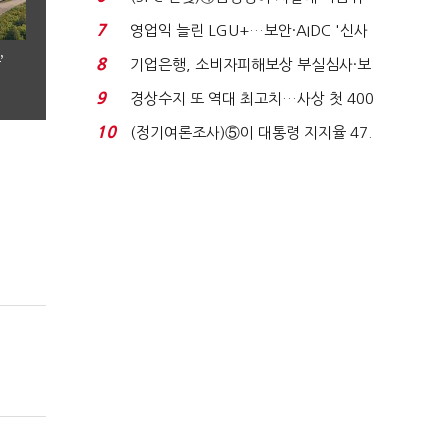
생법 위반 반복...
7
영업익 늘린 LGU+…보안·AIDC '신사
업 드라이브'...
’
8
기업은행, 소비자피해보상 부실심사·보
이스피싱 공시 ...
9
경상수지 또 역대 최고치…사상 첫 400
억달러에 '3% 성...
10
(정기여론조사)⑤이 대통령 지지율 47.
7%…일주일 만에 ...