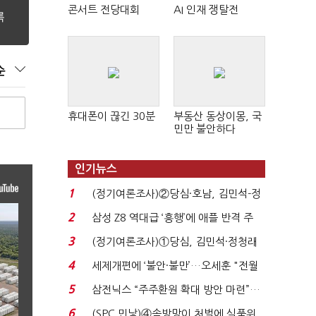
콘서트 전당대회
AI 인재 쟁탈전
순
휴대폰이 끊긴 30분
부동산 동상이몽, 국
민만 불안하다
인기뉴스
1
(정기여론조사)②당심·호남, 김민석-정
청래 '초접전'...
2
삼성 Z8 역대급 ‘흥행’에 애플 반격 주
목…9월 ‘폴...
3
(정기여론조사)①당심, 김민석·정청래
'초접전'…대통령 ...
4
세제개편에 ‘불안·불만’…오세훈 "전월
세 구하기 더 ...
5
삼전닉스 “주주환원 확대 방안 마련”…
로이터에 성명...
6
(SPC 민낯)④솜방망이 처벌에 식품위