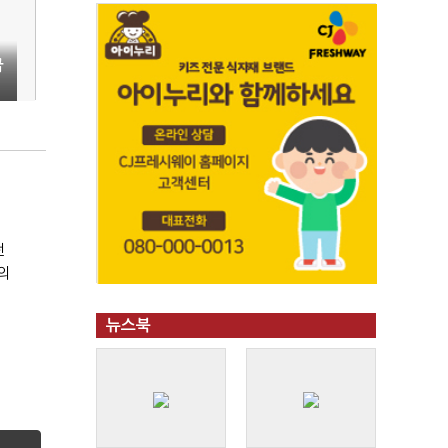
급
개
전
의
뉴스북