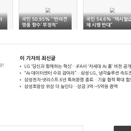
야
국민 50.95% “‘반려견
국민 54.6% “택시월
명품 향수’ 부정적”
제 시행 반대”
이 기자의 최신글
다!
LG ‘당신과 함께하는 혁신’…IFA서 ‘차세대 AI 홈’ 비전 공
“AI 데이터센터 수요 잡아라”…삼성·LG, 냉각솔루션 속도
삼성전자-넷리스트 6년 특허분쟁 종료…기술 협력 확대 합
삼성호암상 위상 더 높인다…상금 3억→5억원 증액