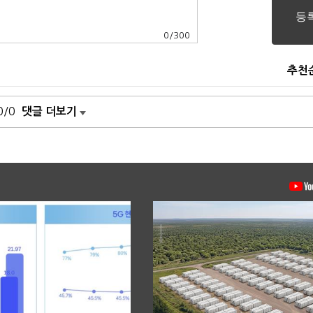
0
/
300
추천
0/0
댓글 더보기