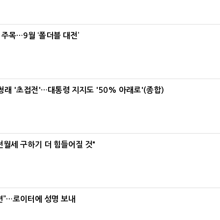
 주목…9월 ‘폴더블 대전’
래 '초접전'…대통령 지지도 '50% 아래로'(종합)
전월세 구하기 더 힘들어질 것"
련”…로이터에 성명 보내