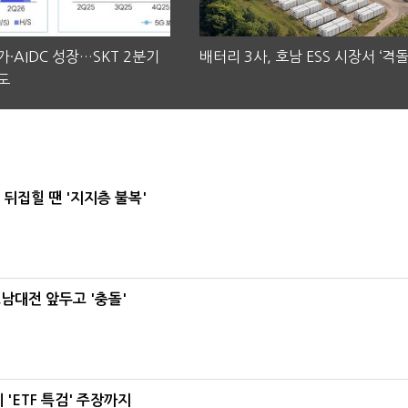
·AIDC 성장…SKT 2분기
배터리 3사, 호남 ESS 시장서 ‘격돌
도
뒤집힐 땐 '지지층 불복'
호남대전 앞두고 '충돌'
'ETF 특검' 주장까지