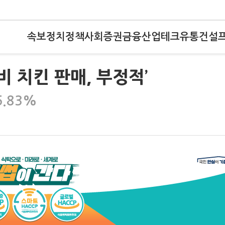
속보
정치
정책
사회
증권
금융
산업
테크
유통
건설
비 치킨 판매, 부정적’
5.83%