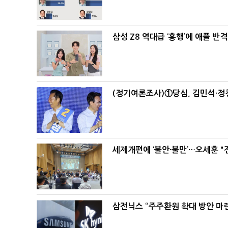
삼성 Z8 역대급 ‘흥행’에 애플 반격
(정기여론조사)①당심, 김민석·정청
세제개편에 ‘불안·불만’…오세훈 "
삼전닉스 “주주환원 확대 방안 마