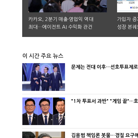
카카오, 2분기 매출·영업익 역대
가입자 증가
최대…에이전트 AI 수익화 관건
성장 본궤
이 시간 주요 뉴스
문제는 전대 이후…선호투표제로 
"1차 투표서 과반" "게임 끝"…
김용범 책임론 봇물…경질 요구에 