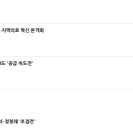
…지역의료 혁신 본격화
도 '공급 속도전'
-정청래 '초접전'