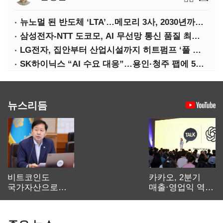
뉴노멀 된 반도체 ‘LTA’…메모리 3사, 2030년까지 54조 선불 계약
삼성전자-NTT 도코모, AI 무선망 통신 품질 최적화 기술 검증
LG전자, 집안부터 산업시설까지 히트펌프 ‘풀 라인업’ 강화
SK하이닉스 “AI 수요 대응”…용인·청주 팹에 54조 투자
뉴스리듬
비트코인도
카카오, 2분기
국가자산으로…'
매출·영업익 역대
보관·평가·처분'
최대…에이전트
기준은 숙제
AI 수익화 관건