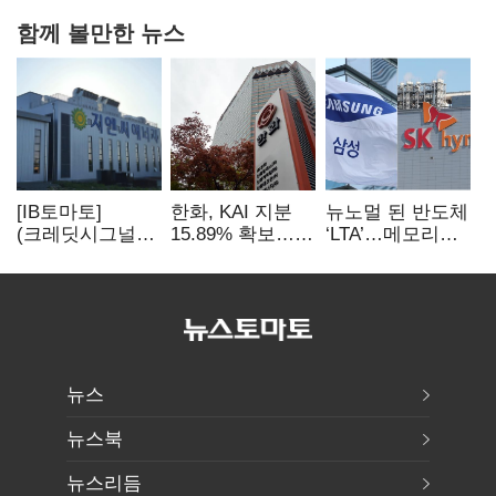
함께 볼만한 뉴스
[IB토마토]
한화, KAI 지분
뉴노멀 된 반도체
(크레딧시그널)
15.89% 확보…
‘LTA’…메모리
지엔씨에너지, AI
기업결합심사
3사, 2030년까지
데이터센터 타고
신청 예정
54조 선불 계약
외형 확대
뉴스
뉴스북
뉴스리듬