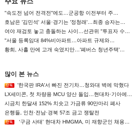
주요 뉴스
"속도전 넘어 전격전"에도…군공항 이전부터 주
52시간까지 '뇌관'
호남은 '김민석' 서울·경기는 '정청래'…최종 승자는
'안갯속'
여야 재검토 놓고 충돌하는 사이…선관위 "투표자 수
오차 당연"
"서울 등록임대 84%비아파트…아파트 규제와
달리해야"
황희, 사흘 만에 고개 숙였지만…'폐버스 청년주택'
후폭풍
많이 본 뉴스
'한국판 IRA'서 빠진 전기차…청와대 벽에 막혔다
LX세미콘, 첫 차량용 MCU 양산 돌입…현대차·기아에
공급
시금치 한달새 152% 치솟고 가금류 90만마리 폐사
은행들, 인천·전남·경북 57조 금고 쟁탈전
‘구금 사태’ 현대차 HMGMA, 미 재향군인 채용
확대로 분위기 반전