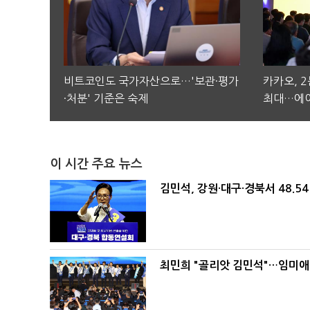
비트코인도 국가자산으로…'보관·평가
카카오, 
·처분' 기준은 숙제
최대…에이
이 시간 주요 뉴스
김민석, 강원·대구·경북서 48.5
최민희 "골리앗 김민석"…임미애