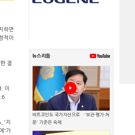
폐지하면
긍정적이
뉴스리듬
한 결
. 이
.6
비트코인도 국가자산으로…'보관·평가·처
 '지
분' 기준은 숙제
에'가