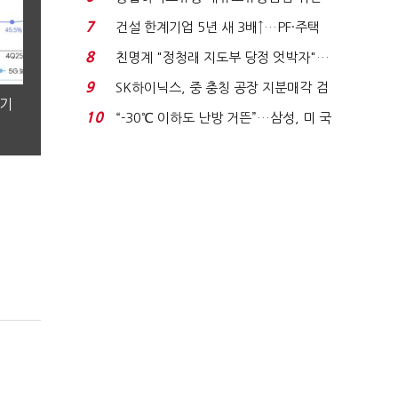
적발…공정위, 과...
7
건설 한계기업 5년 새 3배↑…PF·주택
침체에 재무 ...
8
친명계 "정청래 지도부 당정 엇박자"…
친청계 "신천지 오...
9
SK하이닉스, 중 충칭 공장 지분매각 검
분기
토?…“확정된 바...
10
“-30℃ 이하도 난방 거뜬”…삼성, 미 국
립연구소와 개...