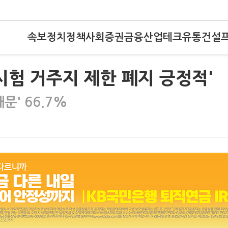
속보
정치
정책
사회
증권
금융
산업
테크
유통
건설
 시험 거주지 제한 폐지 긍정적'
문' 66.7%