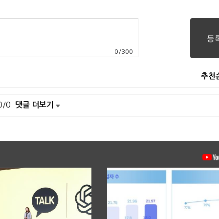
0
/
300
추천
0/0
댓글 더보기