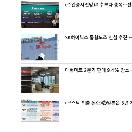
(주간증시전망)지수보다 종목…선
SK하이닉스 통합노조 신설 추진…
대형마트 2분기 판매 9.4% 감
(코스닥 퇴출 논란)②일본은 5년