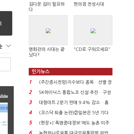
집다운 집이 필요하
편의점 전성시대
다
순
영화관의 시대는 끝
"CD로 구워오세요"
났다?
인기뉴스
1
(주간증시전망)지수보다 종목…선별 장
세 이어진다...
2
SK하이닉스 통합노조 신설 추진…구성
원 간 성과급 불...
3
대형마트 2분기 판매 9.4% 감소…홈
플러스 사태 여파...
4
(코스닥 퇴출 논란)②일본은 5년 기다
려주는데 우리는 ...
5
(현장+)'폭염중대경보'에도 농촌 이주
노동자는 강행군…'야...
6
농협하나로유통 대규모유통업법 위반