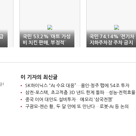
월급
국민 53.2% ‘마트 가성
국민 74.14% ‘전기차
비 치킨 판매, 부정적’
지하주차장 주차 금지
찬성’
이 기자의 최신글
다!
SK하이닉스 “AI 수요 대응”…용인·청주 팹에 54조 투자
삼전-포스텍, 초고적층 3D 낸드 한계 돌파…성능·전력효율
중국 이어 대만도 설비투자…메모리 ‘삼국전쟁’
구광모-젠슨 황, 두 달 만에 또 만난다…로봇·AI 등 논의