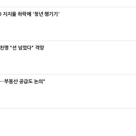
0 지지율 하락에 '청년 챙기기'
친명 "선 넘었다" 격앙
리…부동산 공급도 논의"