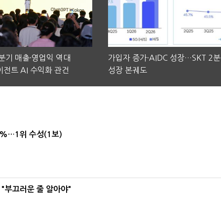
2분기 매출·영업익 역대
가입자 증가·AIDC 성장…SKT 2
전트 AI 수익화 관건
성장 본궤도
4%…1위 수성(1보)
 "부끄러운 줄 알아야"