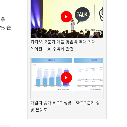
 추
1% 순
카카오, 2분기 매출·영업익 역대 최대…
에이전트 AI 수익화 관건
.
가입자 증가·AIDC 성장…SKT 2분기 성
장 본궤도