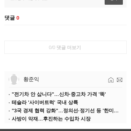
댓글
0
0/0
댓글 더보기
황준익
"전기차 안 삽니다"…신차·중고차 가격 '뚝'
테슬라 '사이버트럭' 국내 상륙
"3국 경제 협력 강화"…정의선·정기선 등 '한미일 경제대화' 참석
사방이 악재…후진하는 수입차 시장