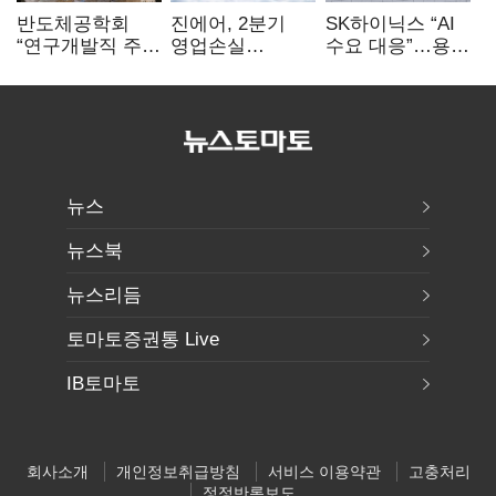
반도체공학회
진에어, 2분기
SK하이닉스 “AI
“연구개발직 주
영업손실
수요 대응”…용인
52시간제
731억…유가
·청주 팹에 54조
개선해야”
상승 여파
투자
뉴스
뉴스북
뉴스리듬
토마토증권통 Live
IB토마토
회사소개
개인정보취급방침
서비스 이용약관
고충처리
정정반론보도