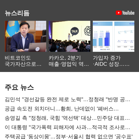
뉴스리듬
비트코인도
카카오, 2분기
가입자 증가
국가자산으로…'
매출·영업익 역대
·AIDC 성장…
보관·평가·처분'
최대…에이전트
SKT 2분기 성장
기준은 숙제
AI 수익화 관건
본궤도
주요 뉴스
김민석 "경선갈등 완전 제로 노력"…정청래 "반명 공세
사과부터"
공급 속도전 외치더니…황희, 난데없이 '폐버스
리모델링' 제안
송영길 측 "정청래, 국힘 '역선택' 대상…민주당 대표로
총선 지휘 못해"
이 대통령 "국가폭력 피해자에 사과…적극적 조사로
진실 밝혀야"
주택공급 '동상이몽'…정부·서울시 협력 없으면 '공수표'