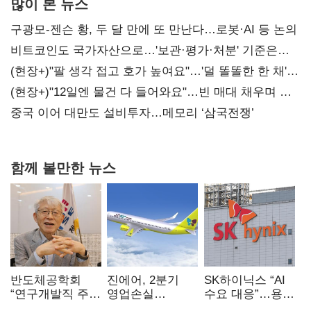
많이 본 뉴스
구광모-젠슨 황, 두 달 만에 또 만난다…로봇·AI 등 논의
비트코인도 국가자산으로…'보관·평가·처분' 기준은
숙제
(현장+)"팔 생각 접고 호가 높여요"…'덜 똘똘한 한 채'
20억 키맞추기
(현장+)"12일엔 물건 다 들어와요"…빈 매대 채우며 문
연 홈플러스
중국 이어 대만도 설비투자…메모리 ‘삼국전쟁’
함께 볼만한 뉴스
반도체공학회
진에어, 2분기
SK하이닉스 “AI
“연구개발직 주
영업손실
수요 대응”…용인
52시간제
731억…유가
·청주 팹에 54조