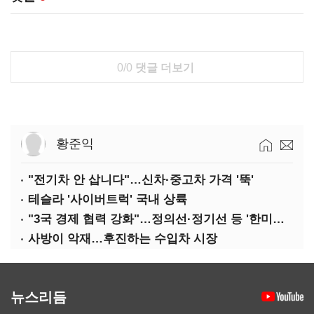
0/0
댓글 더보기
황준익
"전기차 안 삽니다"…신차·중고차 가격 '뚝'
테슬라 '사이버트럭' 국내 상륙
"3국 경제 협력 강화"…정의선·정기선 등 '한미일 경제대화' 참석
사방이 악재…후진하는 수입차 시장
뉴스리듬