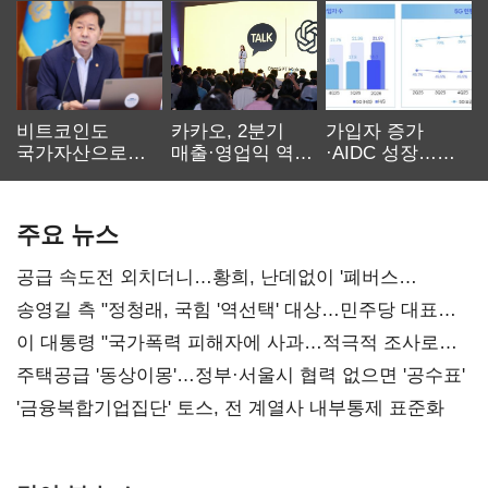
비트코인도
카카오, 2분기
가입자 증가
국가자산으로…'
매출·영업익 역대
·AIDC 성장…
보관·평가·처분'
최대…에이전트
SKT 2분기 성장
기준은 숙제
AI 수익화 관건
본궤도
주요 뉴스
공급 속도전 외치더니…황희, 난데없이 '폐버스
리모델링' 제안
송영길 측 "정청래, 국힘 '역선택' 대상…민주당 대표로
총선 지휘 못해"
이 대통령 "국가폭력 피해자에 사과…적극적 조사로
진실 밝혀야"
주택공급 '동상이몽'…정부·서울시 협력 없으면 '공수표'
'금융복합기업집단' 토스, 전 계열사 내부통제 표준화