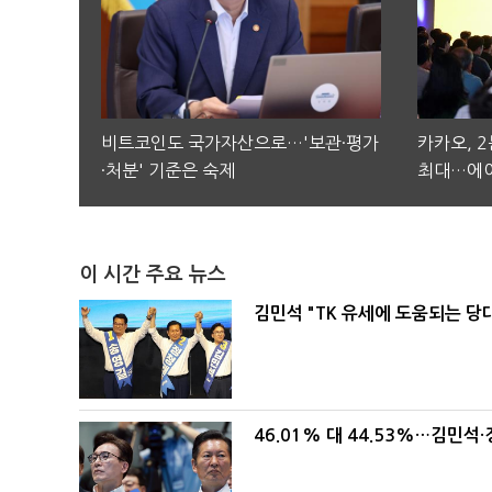
비트코인도 국가자산으로…'보관·평가
카카오, 
·처분' 기준은 숙제
최대…에이
이 시간 주요 뉴스
김민석 "TK 유세에 도움되는 당
46.01% 대 44.53%…김민석·