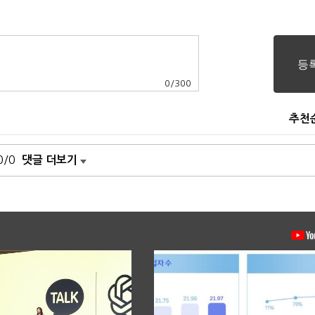
0
/
300
추천
0/0
댓글 더보기