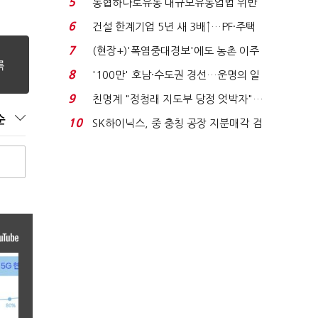
5
농협하나로유통 대규모유통업법 위반
적발…공정위, 과...
6
건설 한계기업 5년 새 3배↑…PF·주택
침체에 재무 ...
7
(현장+)'폭염중대경보'에도 농촌 이주
노동자는 강행군…'야...
8
'100만' 호남·수도권 경선…운명의 일
주일
9
친명계 "정청래 지도부 당정 엇박자"…
친청계 "신천지 오...
순
10
SK하이닉스, 중 충칭 공장 지분매각 검
토?…“확정된 바...