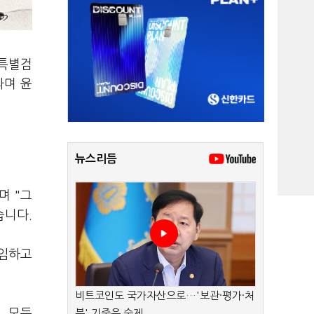
 특별검
라며 윤
뉴스리듬
며 "그
습니다.
책임하고
비트코인도 국가자산으로…'보관·평가·처
, 모든
분' 기준은 숙제