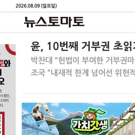
2026.08.09 (일요일)
윤, 10번째 거부권 초
박찬대 "헌법이 부여한 거부권마
조국 "내재적 한계 넘어선 위헌적