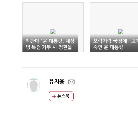
박찬대 "윤 대통령, 채상
오락가락 국정에…고
병 특검 거부 시 정권몰
숙인 윤 대통령
락 자초"
유지웅
뉴스북