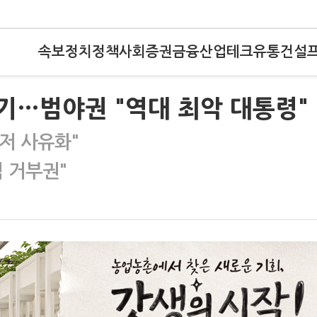
속보
정치
정책
사회
증권
금융
산업
테크
유통
건설
읽기…범야권 "역대 최악 대통령"
저 사유화"
 거부권"