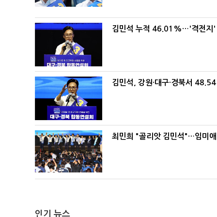
김민석 누적 46.01%…'격전지'
김민석, 강원·대구·경북서 48.5
최민희 "골리앗 김민석"…임미애
인기 뉴스