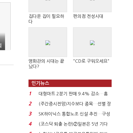
집다운 집이 필요하
편의점 전성시대
다
희
해
영화관의 시대는 끝
"CD로 구워오세요"
났다?
인기뉴스
"
1
대형마트 2분기 판매 9.4% 감소…홈
플러스 사태 여파...
2
(주간증시전망)지수보다 종목…선별 장
세 이어진다...
3
SK하이닉스 통합노조 신설 추진…구성
원 간 성과급 불...
4
(코스닥 퇴출 논란)②일본은 5년 기다
려주는데 우리는 ...