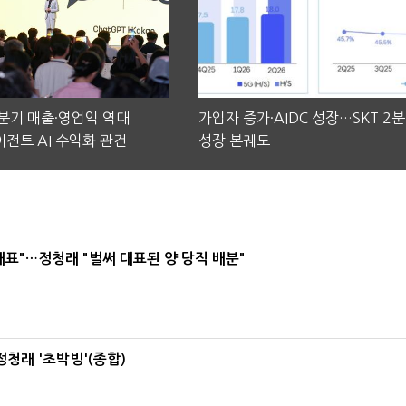
2분기 매출·영업익 역대
가입자 증가·AIDC 성장…SKT 2
전트 AI 수익화 관건
성장 본궤도
대표"…정청래 "벌써 대표된 양 당직 배분"
정청래 '초박빙'(종합)