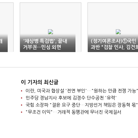
개
'채상병 특검법', 끝내
(정기여론조사)①국민
거부권…민심 외면
과반 "검찰 인사, 김건
방탄용…특검 더 필요
져"(종합)
이 기자의 최신글
이란, 미국과 협상설 '전면 부인'…"원하는 만큼 전쟁 가능
민주당 경남지사 후보에 김경수 단수공천 '유력'
국힘 소장파 "절윤 요구 중단…지방선거 책임은 장동혁 몫"
"무조건 이익"…거래적 동맹관에 무너진 국제질서