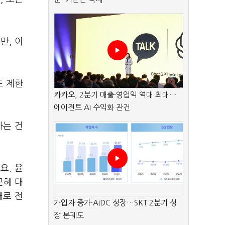
만, 이
도 제한
카카오, 2분기 매출·영업익 역대 최대…
에이전트 AI 수익화 관건
하는 건
요. 윤
근혜 대
대로 전
가입자 증가·AIDC 성장…SKT 2분기 성
장 본궤도