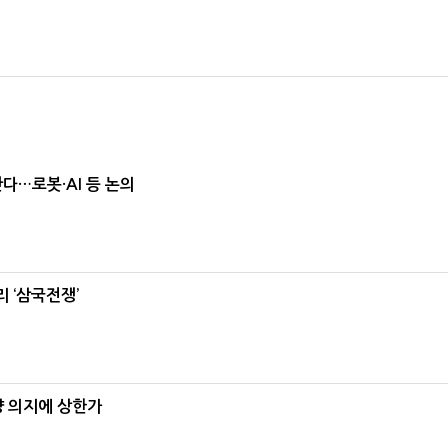
난다…로봇·AI 등 논의
 ‘삼국전쟁’
양 의지에 상한가