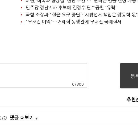
이란, 미국과 협상설 '전면 부인'…"원하는 만큼 전쟁 가능
민주당 경남지사 후보에 김경수 단수공천 '유력'
국힘 소장파 "절윤 요구 중단…지방선거 책임은 장동혁 몫"
"무조건 이익"…거래적 동맹관에 무너진 국제질서
0
/
300
추천
0/0
댓글 더보기