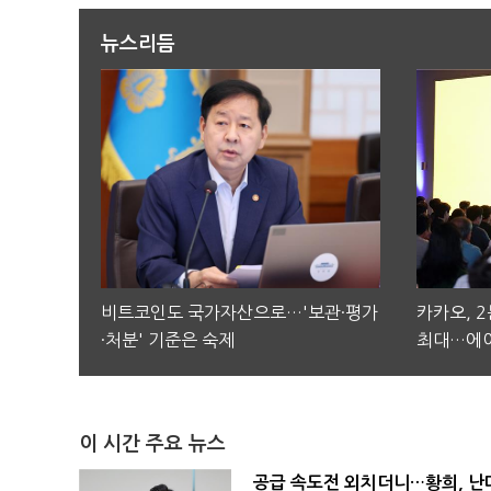
뉴스리듬
비트코인도 국가자산으로…'보관·평가
카카오, 
·처분' 기준은 숙제
최대…에이
이 시간 주요 뉴스
공급 속도전 외치더니…황희, 난