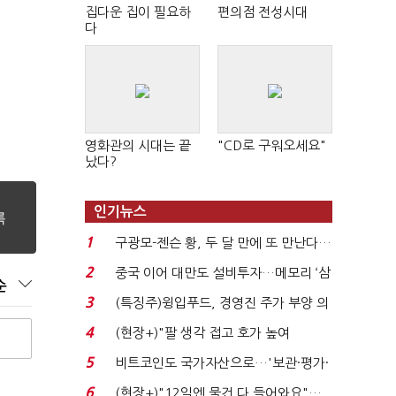
"
집다운 집이 필요하
편의점 전성시대
다
영화관의 시대는 끝
"CD로 구워오세요"
났다?
인기뉴스
1
구광모-젠슨 황, 두 달 만에 또 만난다…
로봇·AI 등 논...
2
중국 이어 대만도 설비투자…메모리 ‘삼
순
국전쟁’
3
(특징주)윙입푸드, 경영진 주가 부양 의
지에 상한가...
4
(현장+)"팔 생각 접고 호가 높여
요"…'덜 똘똘한 한 채' 20...
5
비트코인도 국가자산으로…'보관·평가·
처분' 기준은 ...
6
(현장+)"12일엔 물건 다 들어와요"…