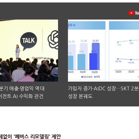
2분기 매출·영업익 역대
가입자 증가·AIDC 성장…SKT 2
전트 AI 수익화 관건
성장 본궤도
데없이 '폐버스 리모델링' 제안