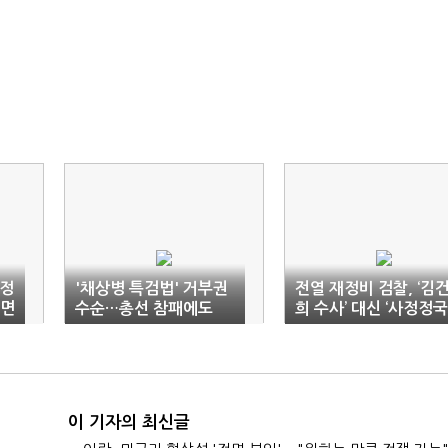
 정
'채상병 특검법' 거부권
전열 재정비 검찰, ‘김
"면
수순…총선 참패에도
희 수사’ 대신 ‘사정정국
'마이웨이'
이 기자의 최신글