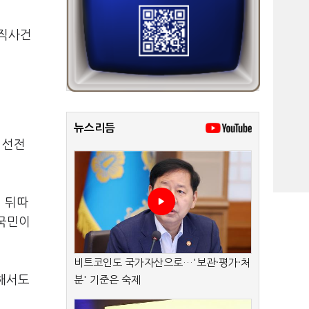
순직사건
뉴스리듬
 선전
 뒤따
 국민이
비트코인도 국가자산으로…'보관·평가·처
대해서도
분' 기준은 숙제