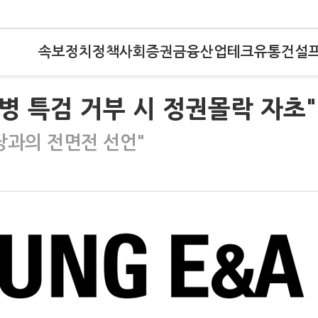
속보
정치
정책
사회
증권
금융
산업
테크
유통
건설
상병 특검 거부 시 정권몰락 자초"
당과의 전면전 선언"