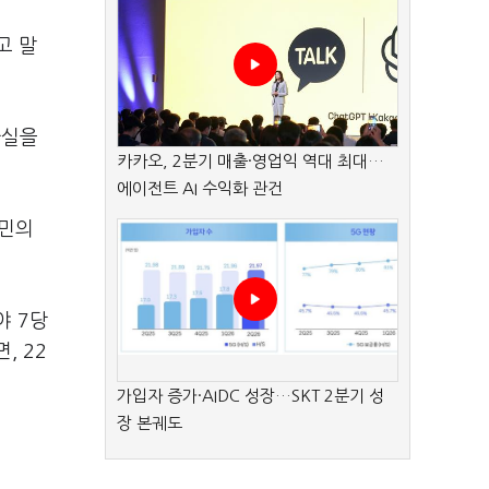
고 말
사실을
카카오, 2분기 매출·영업익 역대 최대…
에이전트 AI 수익화 관건
 민의
야 7당
, 22
가입자 증가·AIDC 성장…SKT 2분기 성
장 본궤도