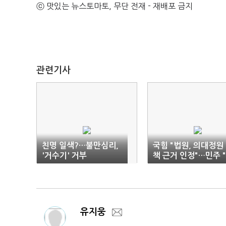
ⓒ 맛있는 뉴스토마토, 무단 전재 - 재배포 금지
관련기사
친명 일색?…불만심리,
국힘 "법원, 의대정원
'거수기' 거부
책 근거 인정"…민주 
죄부 아냐"
유지웅