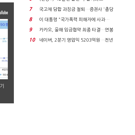
빈 매대 채우며 문 연 ...
7
국고채 담합 과징금 철퇴…증권사 '충당
금 폭탄' 우려...
8
이 대통령 "국가폭력 피해자에 사과…
적극적 조사로 진...
9
카카오, 올해 임금협약 최종 타결…연봉
6.3% 인상·격려...
10
네이버, 2분기 영업익 5203억원…전년
비 0.2% 감소...
분기