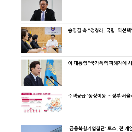
송영길 측 "정청래, 국힘 '역선
이 대통령 "국가폭력 피해자에 
주택공급 '동상이몽'…정부·서울시
'금융복합기업집단' 토스, 전 