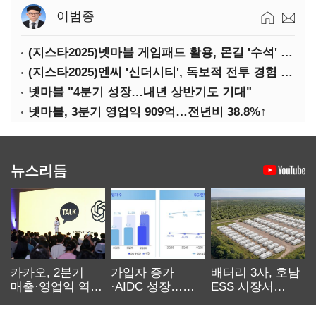
이범종
(지스타2025)넷마블 게임패드 활용, 몬길 '수석' 7대죄 '차석'
(지스타2025)엔씨 '신더시티', 독보적 전투 경험 필요
넷마블 "4분기 성장…내년 상반기도 기대"
넷마블, 3분기 영업익 909억…전년비 38.8%↑
뉴스리듬
카카오, 2분기
가입자 증가
배터리 3사, 호남
매출·영업익 역대
·AIDC 성장…
ESS 시장서
최대…에이전트
SKT 2분기 성장
‘격돌’
AI 수익화 관건
본궤도