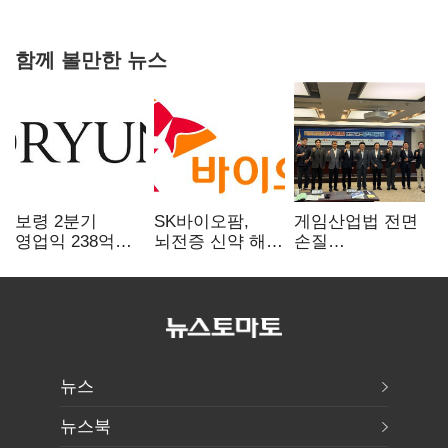
힘들어질 것"
함께 볼만한 뉴스
보령 2분기
SK바이오팜,
게임산업법 전면
영업익 238억…
뇌전증 신약 해외
손질
전년 대비 6.2%↓
흥행 발판…
공감대…"낡은
차세대 신약 개발
규제 걷고
속도
안전장치 촘촘히
해야"
뉴스
뉴스북