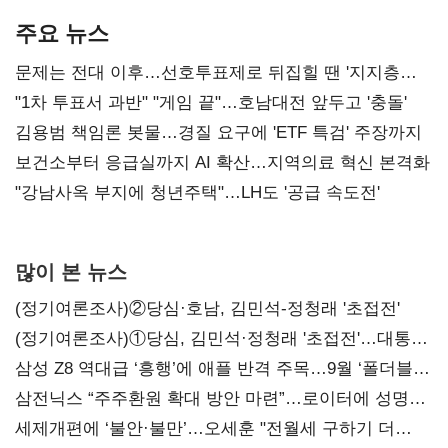
주요 뉴스
문제는 전대 이후…선호투표제로 뒤집힐 땐 '지지층
불복'
"1차 투표서 과반" "게임 끝"…호남대전 앞두고 '충돌'
김용범 책임론 봇물…경질 요구에 'ETF 특검' 주장까지
보건소부터 응급실까지 AI 확산…지역의료 혁신 본격화
"강남사옥 부지에 청년주택"…LH도 '공급 속도전'
많이 본 뉴스
(정기여론조사)②당심·호남, 김민석-정청래 '초접전'
(정기여론조사)①당심, 김민석·정청래 '초접전'…대통령
지지도 '50% 아래로'(종합)
삼성 Z8 역대급 ‘흥행’에 애플 반격 주목…9월 ‘폴더블
대전’
삼전닉스 “주주환원 확대 방안 마련”…로이터에 성명
보내
세제개편에 ‘불안·불만’…오세훈 "전월세 구하기 더