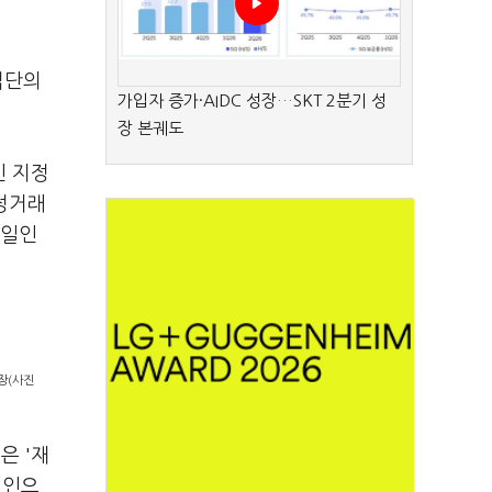
집단의
가입자 증가·AIDC 성장…SKT 2분기 성
장 본궤도
인 지정
공정거래
동일인
장(사진
은 '재
일인으