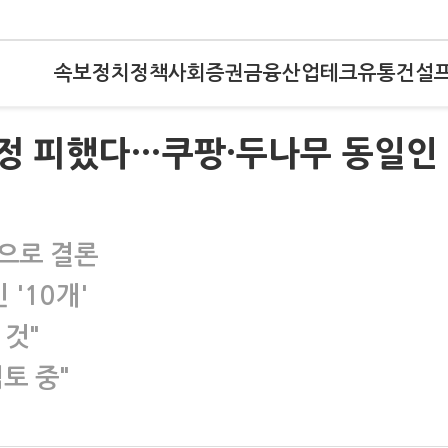
속보
정치
정책
사회
증권
금융
산업
테크
유통
건설
지정 피했다…쿠팡·두나무 동일인
정으로 결론
 '10개'
 것"
검토 중"