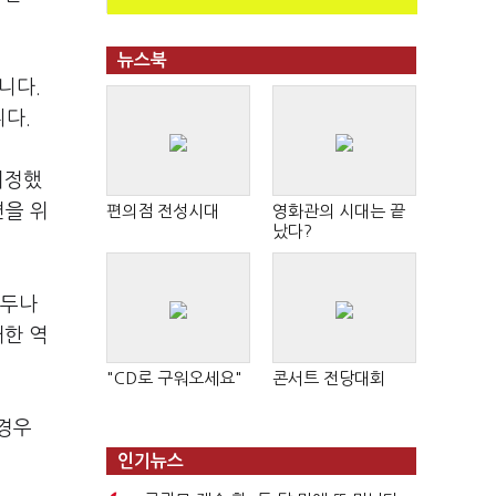
뉴스북
니다.
다.
지정했
련을 위
편의점 전성시대
영화관의 시대는 끝
났다?
 두나
대한 역
"CD로 구워오세요"
콘서트 전당대회
 경우
인기뉴스