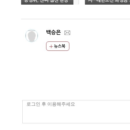
공정위, 엔씨·웹젠 현장
지…대한조선 과징금 
조사
600만원 제재
백승은
뉴스북