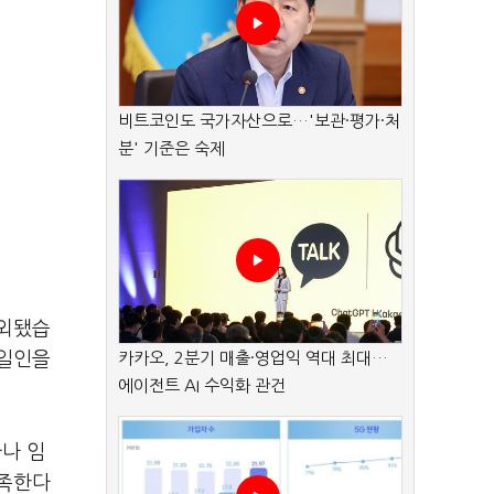
비트코인도 국가자산으로…'보관·평가·처
분' 기준은 숙제
제외됐습
동일인을
카카오, 2분기 매출·영업익 역대 최대…
에이전트 AI 수익화 관건
나 임
충족한다