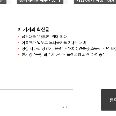
9
롯데케미칼 채무보증 의
기업 88개 지정…GDP
혹 조사요청
의 몇% 적용 '관건'
이 기자의 최신글
급전대출 '카드론' 역대 최다
여름휴가 앞두고 트래블카드 2차전 채비
성장 사다리 상반기 '윤곽'…"R&D 연속성·소득세 감면 확
한기정 "쿠팡 봐주기 아냐…플랫폼법 의견 수렴 중"
0
/
300