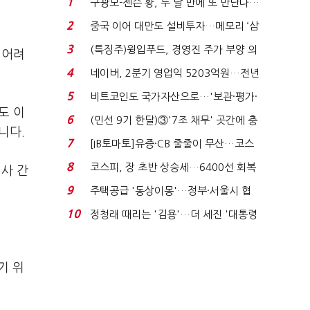
1
구광모-젠슨 황, 두 달 만에 또 만난다…
로봇·AI 등 논...
2
중국 이어 대만도 설비투자…메모리 ‘삼
국전쟁’
3
(특징주)윙입푸드, 경영진 주가 부양 의
 어려
지에 상한가...
4
네이버, 2분기 영업익 5203억원…전년
비 0.2% 감소...
5
비트코인도 국가자산으로…'보관·평가·
도 이
처분' 기준은 ...
6
(민선 9기 한달)③'7조 채무' 곳간에 충
니다.
격…추미애, 20년...
7
[IB토마토]유증·CB 줄줄이 무산…코스
닥 벌점 급증에 ...
8
코스피, 장 초반 상승세…6400선 회복
사 간
시도
9
주택공급 '동상이몽'…정부·서울시 협
력 없으면 '공수표'...
10
정청래 때리는 '김용'…더 세진 '대통령
최측근' 입...
기 위