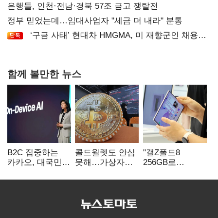
은행들, 인천·전남·경북 57조 금고 쟁탈전
정부 믿었는데…임대사업자 "세금 더 내라" 분통
‘구금 사태’ 현대차 HMGMA, 미 재향군인 채용
확대로 분위기 반전
함께 볼만한 뉴스
B2C 집중하는
콜드월렛도 안심
"갤Z폴드8
카카오, 대국민
못해…가상자산
256GB로
서비스 '모두의
수탁 확대에
변경하면 지원금
AI' 사활
'보안 시험대'
추가"