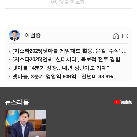
0/0
댓글 더보기
이범종
(지스타2025)넷마블 게임패드 활용, 몬길 '수석' 7대죄 '차석'
(지스타2025)엔씨 '신더시티', 독보적 전투 경험 필요
넷마블 "4분기 성장…내년 상반기도 기대"
넷마블, 3분기 영업익 909억…전년비 38.8%↑
뉴스리듬