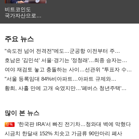
비트코인도
국가자산으로…'
보관·평가·처분'
기준은 숙제
주요 뉴스
"속도전 넘어 전격전"에도…군공항 이전부터 주
52시간까지 '뇌관'
호남은 '김민석' 서울·경기는 '정청래'…최종 승자는
'안갯속'
여야 재검토 놓고 충돌하는 사이…선관위 "투표자 수
오차 당연"
"서울 등록임대 84%비아파트…아파트 규제와
달리해야"
황희, 사흘 만에 고개 숙였지만…'폐버스 청년주택'
후폭풍
많이 본 뉴스
'한국판 IRA'서 빠진 전기차…청와대 벽에 막혔다
시금치 한달새 152% 치솟고 가금류 90만마리 폐사