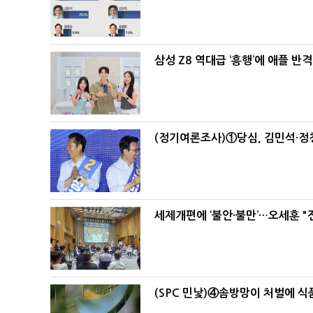
삼성 Z8 역대급 ‘흥행’에 애플 반격
(정기여론조사)①당심, 김민석·정청
세제개편에 ‘불안·불만’…오세훈 "
(SPC 민낯)④솜방망이 처벌에 