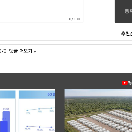
0
/
300
추천
0/0
댓글 더보기