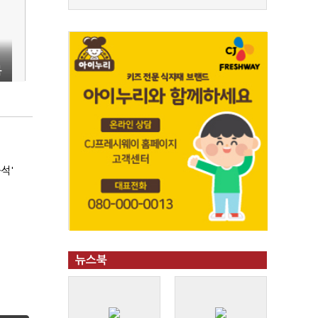
복
석'
뉴스북