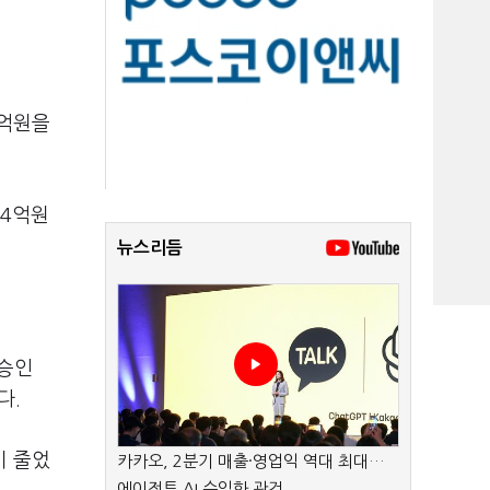
6억원을
74억원
뉴스리듬
 승인
다.
비 줄었
카카오, 2분기 매출·영업익 역대 최대…
에이전트 AI 수익화 관건