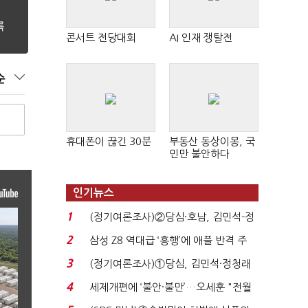
콘서트 전당대회
AI 인재 쟁탈전
순
휴대폰이 끊긴 30분
부동산 동상이몽, 국
민만 불안하다
인기뉴스
1
(정기여론조사)②당심·호남, 김민석-정
청래 '초접전'...
2
삼성 Z8 역대급 ‘흥행’에 애플 반격 주
목…9월 ‘폴...
3
(정기여론조사)①당심, 김민석·정청래
'초접전'…대통령 ...
4
세제개편에 ‘불안·불만’…오세훈 "전월
세 구하기 더 ...