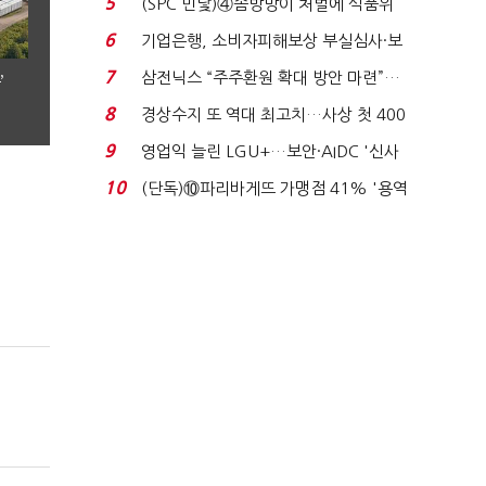
5
(SPC 민낯)④솜방망이 처벌에 식품위
생법 위반 반복...
6
기업은행, 소비자피해보상 부실심사·보
이스피싱 공시 ...
7
삼전닉스 “주주환원 확대 방안 마련”…
’
로이터에 성명...
8
경상수지 또 역대 최고치…사상 첫 400
억달러에 '3% 성...
9
영업익 늘린 LGU+…보안·AIDC '신사
업 드라이브'...
10
(단독)⑩파리바게뜨 가맹점 41% '용역
제빵기사 없어'…고...