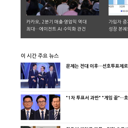
카카오, 2분기 매출·영업익 역대
가입자 증가
최대…에이전트 AI 수익화 관건
성장 본궤
이 시간 주요 뉴스
문제는 전대 이후…선호투표제로 
"1차 투표서 과반" "게임 끝"…