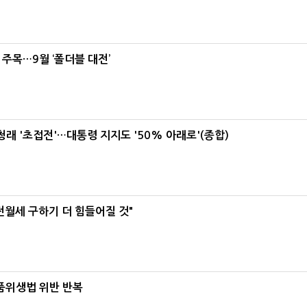
 주목…9월 ‘폴더블 대전’
래 '초접전'…대통령 지지도 '50% 아래로'(종합)
전월세 구하기 더 힘들어질 것"
식품위생법 위반 반복