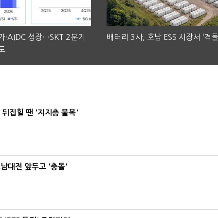
·AIDC 성장…SKT 2분기
배터리 3사, 호남 ESS 시장서 ‘격돌
도
뒤집힐 땐 '지지층 불복'
호남대전 앞두고 '충돌'