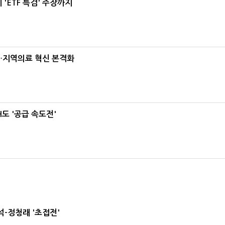
'ETF 특검' 주장까지
…지역의료 혁신 본격화
도 '공급 속도전'
-정청래 '초접전'