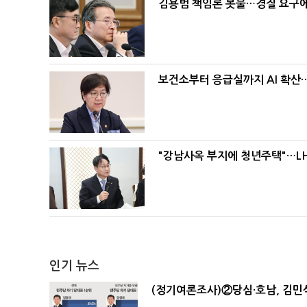
김용범 책임론 봇물…경질 요구에 
보건소부터 응급실까지 AI 확산
"강남사옥 부지에 청년주택"…LH
인기 뉴스
(정기여론조사)②당심·호남, 김민석