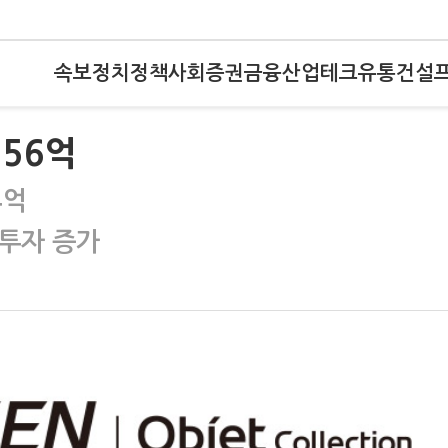
속보
정치
정책
사회
증권
금융
산업
테크
유통
건설
356억
4억
 투자 증가