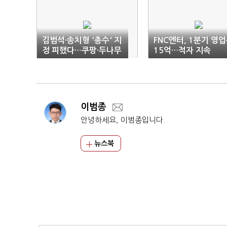
김범석·송치형 '총수' 지
FNC엔터, 1분기 영
정 피했다…쿠팡·두나무
15억…적자 지속
동일인 '법인' 지정
이범종
안녕하세요, 이범종입니다.
뉴스북