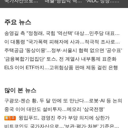
국가자산으로…'
매출·영업익 역대
·AIDC 성장…
보관·평가·처분'
최대…에이전트
SKT 2분기 성장
기준은 숙제
AI 수익화 관건
본궤도
주요 뉴스
송영길 측 "정청래, 국힘 '역선택' 대상…민주당 대표로
총선 지휘 못해"
이 대통령 "국가폭력 피해자에 사과…적극적 조사로
진실 밝혀야"
주택공급 '동상이몽'…정부·서울시 협력 없으면 '공수표'
'금융복합기업집단' 토스, 전 계열사 내부통제 표준화
ELS 이어 ETF까지…고위험상품 판매 제동 걸린 은행
많이 본 뉴스
구광모-젠슨 황, 두 달 만에 또 만난다…로봇·AI 등 논의
중국 이어 대만도 설비투자…메모리 ‘삼국전쟁’
윙입푸드, 경영진 주가 부양 의지에 상한가
비트코인도 국가자산으로…'보관·평가·처분' 기준은