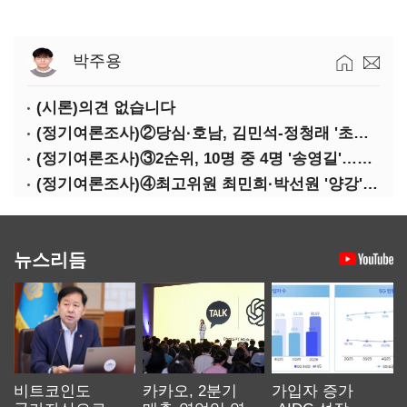
박주용
(시론)의견 없습니다
(정기여론조사)②당심·호남, 김민석-정청래 '초접전'
(정기여론조사)③2순위, 10명 중 4명 '송영길'…정청래 '한 자릿수'
(정기여론조사)④최고위원 최민희·박선원 '양강'…서미화·이성윤·임미애 뒤이어
뉴스리듬
비트코인도
카카오, 2분기
가입자 증가