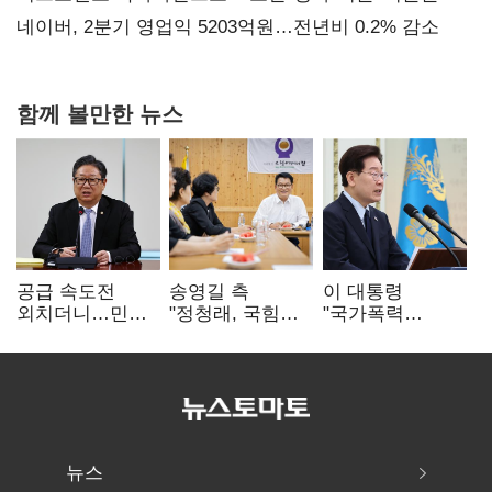
숙제
네이버, 2분기 영업익 5203억원…전년비 0.2% 감소
함께 볼만한 뉴스
공급 속도전
송영길 측
이 대통령
외치더니…민주,
"정청래, 국힘
"국가폭력
'폐버스
'역선택' 대상…
피해자에 사과…
리모델링'까지
민주당 대표로
적극적 조사로
제안
총선 지휘 못해"
진실 밝혀야"
뉴스