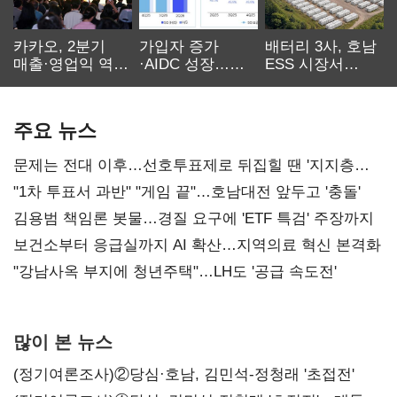
카카오, 2분기
가입자 증가
배터리 3사, 호남
매출·영업익 역대
·AIDC 성장…
ESS 시장서
최대…에이전트
SKT 2분기 성장
‘격돌’
AI 수익화 관건
본궤도
주요 뉴스
문제는 전대 이후…선호투표제로 뒤집힐 땐 '지지층
불복'
"1차 투표서 과반" "게임 끝"…호남대전 앞두고 '충돌'
김용범 책임론 봇물…경질 요구에 'ETF 특검' 주장까지
보건소부터 응급실까지 AI 확산…지역의료 혁신 본격화
"강남사옥 부지에 청년주택"…LH도 '공급 속도전'
많이 본 뉴스
(정기여론조사)②당심·호남, 김민석-정청래 '초접전'