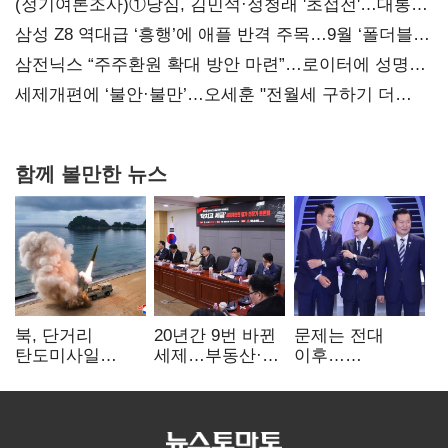
(정기여론조사)①당심, 김민석·정청래 '초접전'…대통령
지지도 '50% 아래로'(종합)
삼성 Z8 역대급 ‘흥행’에 애플 반격 주목…9월 ‘폴더블
대전’
삼전닉스 “주주환원 확대 방안 마련”…로이터에 성명
보내
세제개편에 ‘불안·불만’…오세훈 "전월세 구하기 더
힘들어질 것"
함께 볼만한 뉴스
북, 단거리
20년간 9번 바뀐
문제는 전대
탄도미사일
세제…부동산·
이후…
발사…안보실
상속세만
선호투표제로
"즉각 중단 촉구"
건드렸다
뒤집힐 땐
'지지층 불복'