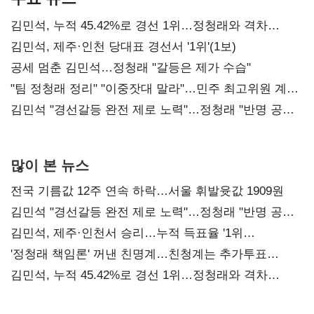
김민석, 누적 45.42%로 경선 1위…정청래와 격차
0.86%p(2보)
김민석, 제주·인천 당대표 경선서 '1위'(1보)
공세 멈춘 김민석…정청래 "갈등은 제가 수습"
"팀 정청래 정리" "이중잣대 말라"…민주 최고위원 계파
다툼 격화
김민석 "경선갈등 완전 제로 노력"…정청래 "반명 공세
사과부터"
많이 본 뉴스
전국 기름값 12주 연속 하락…서울 휘발윳값 1909원
김민석 "경선갈등 완전 제로 노력"…정청래 "반명 공세
사과부터"
김민석, 제주·인천서 승리…누적 득표율 '1위
탈환'(종합)
'정청래 책임론' 꺼낸 친명계…친청계는 추가투표
때리기
김민석, 누적 45.42%로 경선 1위…정청래와 격차
0.86%p(2보)