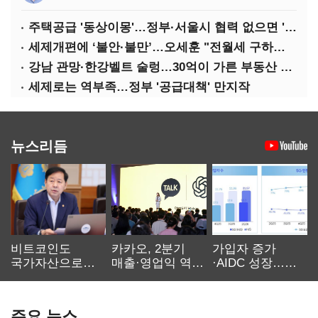
주택공급 '동상이몽'…정부·서울시 협력 없으면 '공수표'
세제개편에 ‘불안·불만’…오세훈 "전월세 구하기 더 힘들어질 것"
강남 관망·한강벨트 술렁…30억이 가른 부동산 민심
세제로는 역부족…정부 '공급대책' 만지작
뉴스리듬
비트코인도
카카오, 2분기
가입자 증가
국가자산으로…'
매출·영업익 역대
·AIDC 성장…
보관·평가·처분'
최대…에이전트
SKT 2분기 성장
기준은 숙제
AI 수익화 관건
본궤도
주요 뉴스