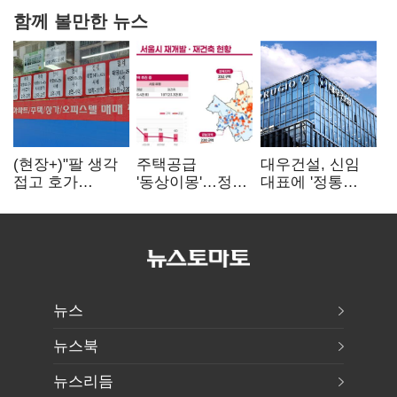
함께 볼만한 뉴스
(현장+)"팔 생각
주택공급
대우건설, 신임
접고 호가
'동상이몽'…정부
대표에 '정통
높여요"…'덜
·서울시 협력
대우맨' 이강석
똘똘한 한 채'
없으면 '공수표'
부사장 내정
20억 키맞추기
뉴스
뉴스북
뉴스리듬