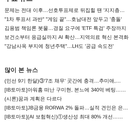
문제는 전대 이후…선호투표제로 뒤집힐 땐 '지지층
불복'
"1차 투표서 과반" "게임 끝"…호남대전 앞두고 '충돌'
김용범 책임론 봇물…경질 요구에 'ETF 특검' 주장까지
보건소부터 응급실까지 AI 확산…지역의료 혁신 본격화
"강남사옥 부지에 청년주택"…LH도 '공급 속도전'
많이 본 뉴스
(민선 9기 한달)③'7조 채무' 곳간에 충격…추미애,
20년만에 '비상재정' 선언 승부수
[IB토마토]아워홈 떠난 구미현, 본느에 340억 베팅…
가족 지배체제 구축
(시론)꿈과 계획은 다르다
[IB토마토]JB금융 RORWA 2% 돌파…실적 견인은 은행
아닌 캐피탈
[IB토마토](AI 보험혁신)①생산성 최대 80% 개선…
현실은 '실행 격차'