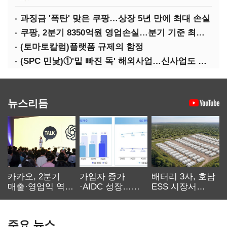
과징금 '폭탄' 맞은 쿠팡…상장 5년 만에 최대 손실
쿠팡, 2분기 8350억원 영업손실…분기 기준 최대 적자
(토마토칼럼)플랫폼 규제의 함정
(SPC 민낯)①'밑 빠진 독' 해외사업…신사업도 경고등
뉴스리듬
카카오, 2분기
가입자 증가
배터리 3사, 호남
매출·영업익 역대
·AIDC 성장…
ESS 시장서
최대…에이전트
SKT 2분기 성장
‘격돌’
AI 수익화 관건
본궤도
주요 뉴스