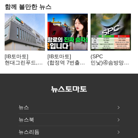
함께 볼만한 뉴스
[IB토마토]
[IB토마토]
(SPC
현대그린푸드,
(합정역 7번출구)
민낯)④솜방망이
수익성 본궤도…
북극길 열리자
처벌에
실적 개선에
K조선 뜬다
식품위생법 위반
주주환원까지
반복
뉴스
뉴스북
뉴스리듬