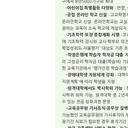
구에서 8만5000가구로 확대
: 연령
-어린이집 특별활동 다양화
: 고교학점
-공립 온라인 학교 신설
온라인학교 신설. 온라인학교는 교실
원하는 과목이 소속 학교에 개설되지
: 
-기초학력 보장 종합계획 시행
에 기초학력 검사와 교사·학부모 의견
학업성취도 자율평가' 대상도 기존 초5·
-학점은행제 학습자 학자금 대출 
의 고정금리 학자금 대출(학습비) 
한 교육기관에서 '평가인정 학습과정
: 대
-장애대학생 지원체계 강화
지원계획'에 따라 학생을 지원
:
-원격대학에서도 박사학위 가능
사학위 취득 가능. 원격대학 중 2
수 있는 전공 심화과정 운영
-교육공무원 가사휴직·공무상 질병
가능했던 교육공무원의 가사휴직이 부
장기간 치료가 필요한 경우 휴직기간 