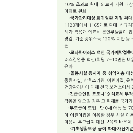
10% 초과로 확대. 의료지 지원 대
이하로 완화
-국가관리대상 희귀질환 지정 확대
1123개에서 1165개로 확대. 신
례가 적용돼 의료비 본인부담률이 입원
경감. 기준 중위소득 120% 미만 등
원
-로타바이러스 백신 국가예방접종
러스감염증 백신(회당 7~10만원 비용
유아
-돌봄시설 종사자 중 취약계층 대
중환자실, 산후조리원, 어린이집, 유
건강관리사에 대해 전국 보건소에서 
-긴급승인된 코로나19 치료제 부작
작용을 일으킬 경우 그 피해를 국가가 
: 만 0세 아동 월 
-부모급여 도입
이 어린이집을 이용할 경우 시설 이용
이용시 부모급여 대신 보육료 바우처
-기초생활보장 급여 확대·재산기