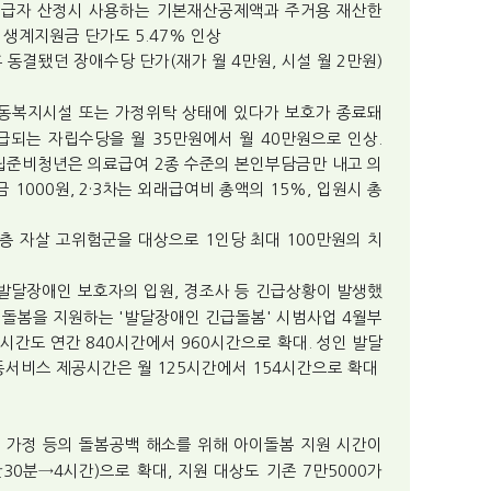
 수급자 산정시 사용하는 기본재산공제액과 주거용 재산한
 생계지원금 단가도 5.47% 인상
이후 동결됐던 장애수당 단가(재가 월 4만원, 시설 월 2만원)
아동복지시설 또는 가정위탁 상태에 있다가 보호가 종료돼
급되는 자립수당을 월 35만원에서 월 40만원으로 인상.
준비청년은 의료급여 2종 수준의 본인부담금만 내고 의
 1000원, 2·3차는 외래급여비 총액의 15%, 입원시 총
득층 자살 고위험군을 대상으로 1인당 최대 100만원의 치
 발달장애인 보호자의 입원, 경조사 등 긴급상황이 발생했
간 돌봄을 지원하는 '발달장애인 긴급돌봄' 시범사업 4월부
시간도 연간 840시간에서 960시간으로 확대. 성인 발달
서비스 제공시간은 월 125시간에서 154시간으로 확대
이 가정 등의 돌봄공백 해소를 위해 아이돌봄 지원 시간이
간30분→4시간)으로 확대, 지원 대상도 기존 7만5000가