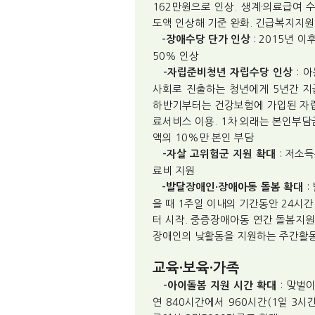
162만원으로 인상. 생계·의료급여
도액 인상해 기준 완화. 긴급복지지원
: 2015년 
-장애수당 단가 인상
50% 인상
: 
-자립준비청년 자립수당 인상
사회로 진출하는 청년에게 5년간 지
하반기부터는 건강보험에 가입된 자립
료서비스 이용. 1차 외래는 본인부담금
액의 10%만 본인 부담
: 저소
-자살 고위험군 지원 확대
료비 지원
:
-발달장애인·장애아동 돌봄 확대
을 때 1주일 이내의 기간동안 24시
터 시작. 중증장애아동 연간 돌봄지원
장애인의 낮활동을 지원하는 주간활동
교육·보육·가족
: 맞벌
-아이돌봄 지원 시간 확대
연 840시간에서 960시간(1일 3시