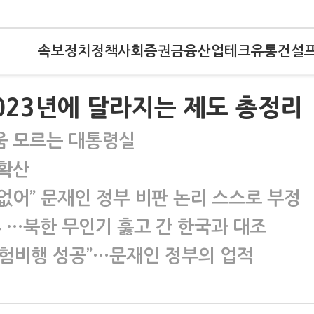
속보
정치
정책
사회
증권
금융
산업
테크
유통
건설
2023년에 달라지는 제도 총정리
움 모르는 대통령실
 확산
 없어” 문재인 정부 비판 논리 스스로 부정
 …북한 무인기 훓고 간 한국과 대조
험비행 성공”…문재인 정부의 업적