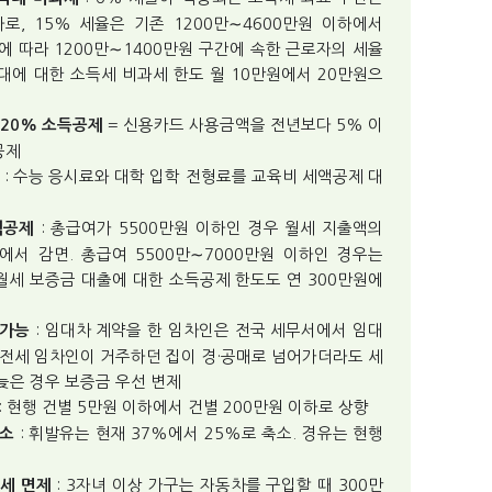
하로, 15% 세율은 기존 1200만∼4600만원 이하에서
이에 따라 1200만∼1400만원 구간에 속한 근로자의 세율
식대에 대한 소득세 비과세 한도 월 10만원에서 20만원으
= 신용카드 사용금액을 전년보다 5% 이
20% 소득공제
공제
: 수능 응시료와 대학 입학 전형료를 교육비 세액공제 대
: 총급여가 5500만원 이하인 경우 월세 지출액의
액공제
에서 감면. 총급여 5500만∼7000만원 이하인 경우는
월세 보증금 대출에 대한 소득공제 한도도 연 300만원에
: 임대차 계약을 한 임차인은 전국 세무서에서 임대
 가능
. 전세 임차인이 거주하던 집이 경·공매로 넘어가더라도 세
늦은 경우 보증금 우선 변제
: 현행 건별 5만원 이하에서 건별 200만원 이하로 상향
: 휘발유는 현재 37%에서 25%로 축소. 경유는 현행
축소
: 3자녀 이상 가구는 자동차를 구입할 때 300만
세 면제