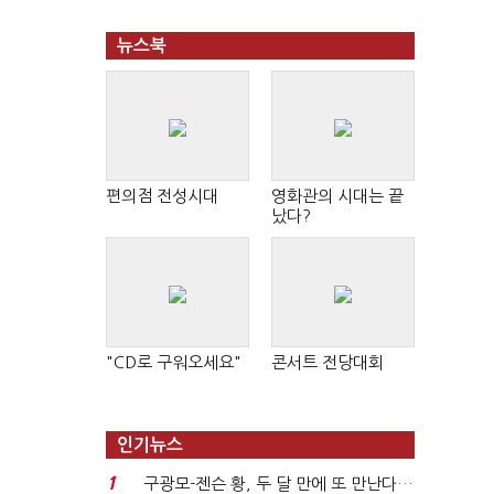
뉴스북
편의점 전성시대
영화관의 시대는 끝
났다?
"CD로 구워오세요"
콘서트 전당대회
인기뉴스
1
구광모-젠슨 황, 두 달 만에 또 만난다…