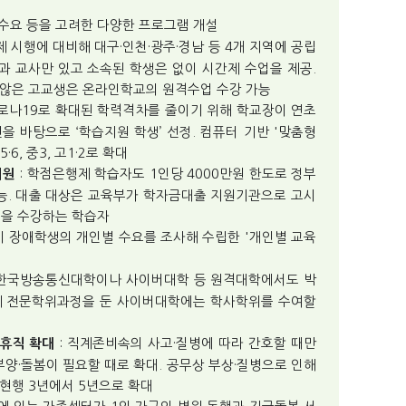
, 수요 등을 고려한 다양한 프로그램 개설
제 시행에 대비해 대구·인천·광주·경남 등 4개 지역에 공립
과 교사만 있고 소속된 학생은 없이 시간제 수업을 제공.
 않은 고교생은 온라인학교의 원격수업 수강 가능
코로나19로 확대된 학력격차를 줄이기 위해 학교장이 연초
을 바탕으로 ‘학습지원 학생’ 선정. 컴퓨터 기반 '맞춤형
6, 중3, 고1·2로 확대
: 학점은행제 학습자도 1인당 4000만원 한도로 정부
지원
가능. 대출 대상은 교육부가 학자금대출 지원기관으로 고시
'을 수강하는 학습자
학이 장애학생의 개인별 수요를 조사해 수립한 '개인별 교육
 한국방송통신대학이나 사이버대학 등 원격대학에서도 박
년제 전문학위과정을 둔 사이버대학에는 학사학위를 수여할
: 직계존비속의 사고·질병에 따라 간호할 때만
휴직 확대
양·돌봄이 필요할 때로 확대. 공무상 부상·질병으로 인해
현행 3년에서 5년으로 확대