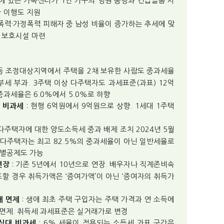
국에 있는 가족센터가 1인 가구의 병원 동행과 긴급돌봄 서
급 이행도 지원
성폭력·가정폭력 피해자 중 남성 비율이 증가하는 추세에 맞
 보호시설 마련
 등 조정대상지역에서 주택을 2채 보유한 사람도 중과세율
종부세 부과. 3주택 이상 다주택자도 과세표준(과표) 12억
중과세율은 6.0%에서 5.0%로 하향
: 현행 6억원에서 9억원으로 상향. 1세대 1주택
세 비과세
다주택자에 대한 양도소득세 중과 배제 조치 2024년 5월
 다주택자는 최고 82.5%의 중과세율이 아닌 일반세율로
특별공제도 가능
: 기존 5년에서 10년으로 연장. 배우자나 직계존비속
연장
도할 경우 취득가액은 ‘증여가액’이 아닌 ‘증여자의 취득가
: 생애 최초 주택 구입자는 주택 가격과 연 소득에
내 면제
 면제. 취득세 과세표준은 실거래가로 변경
: 6% 세율이 적용되는 소득세 과표 구간은
 식대 비과세