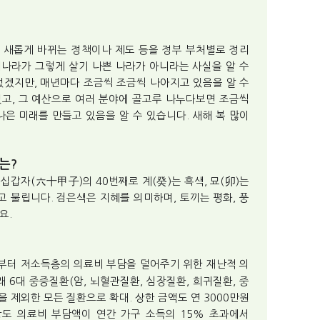
3년에 새롭게 바뀌는 정책이나 제도 등을 정부 부처별로 정리
리나라가 그렇게 살기 나쁜 나라가 아니라는 사실을 알 수
없겠지만, 매년마다 조금씩 조금씩 나아지고 있음을 알 수
있고, 그 예산으로 여러 분야에 골고루 나누다보면 조금씩
은 미래를 만들고 있음을 알 수 있습니다. 새해 복 많이
는?
십갑자(六十甲子)의 40번째로 계(癸)는 흑색, 묘(卯)는
고 불립니다. 검은색은 지혜를 의미하며, 토끼는 평화, 풍
요.
부터 저소득층의 의료비 부담을 덜어주기 위한 재난적 의
 6대 중증질환(암, 뇌혈관질환, 심장질환, 희귀질환, 중
등을 제외한 모든 질환으로 확대. 상한 금액도 연 3000만원
대상도 의료비 부담액이 연간 가구 소득의 15% 초과에서