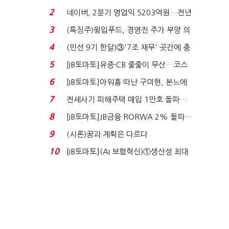
로봇·AI 등 논...
2
네이버, 2분기 영업익 5203억원…전년
비 0.2% 감소...
3
(특징주)윙입푸드, 경영진 주가 부양 의
지에 상한가...
4
(민선 9기 한달)③'7조 채무' 곳간에 충
격…추미애, 20년...
5
[IB토마토]유증·CB 줄줄이 무산…코스
닥 벌점 급증에 ...
6
[IB토마토]아워홈 떠난 구미현, 본느에
340억 베팅…가...
7
전세사기 피해주택 매입 1만호 돌파…
누적 피해자 4만2...
8
[IB토마토]JB금융 RORWA 2% 돌파…
실적 견인은 은행 ...
9
(시론)꿈과 계획은 다르다
10
[IB토마토](AI 보험혁신)①생산성 최대
80% 개선…현실...