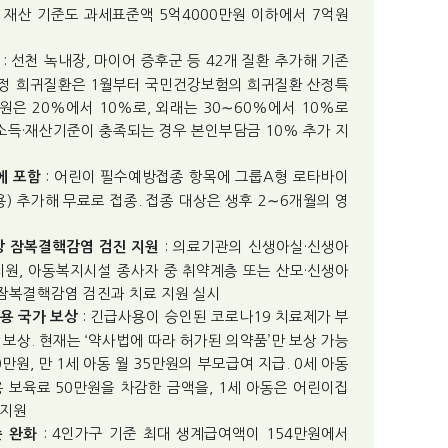
상 재산 기준도 과세표준액 5억4000만원 이하에서 7억원
: 선천 녹내장, 마이어 증후군 등 42개 질환 추가해 기존
규지정 희귀질환은 1월부터 국민건강보험의 희귀질환 산정특
은 20%에서 10%로, 외래는 30∼60%에서 10%로
 소득·재산기준이 충족되는 경우 본인부담금 10% 추가 지
: 어린이 필수예방접종 항목에 그룹A형 로타바이
에 포함
) 추가해 무료로 접종. 접종 대상은 생후 2∼6개월의 영
: 의료기관의 신생아실·신생아
상 잠복결핵감염 검진 지원
치원, 아동복지시설 종사자 중 취약계층 또는 산모·신생아
잠복결핵감염 검진과 치료 지원 실시
: 긴급사용이 승인된 코로나19 치료제가 부
용 국가 보상
보상. 현재는 ‘약사법에 따라 허가된 의약품’만 보상 가능
70만원, 만 1세 아동 월 35만원의 부모급여 지급. 0세 아동
 보육료 50만원을 차감한 금액을, 1세 아동은 어린이집
 지원
: 4인가구 기준 최대 생계급여액이 154만원에서
준 완화