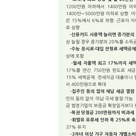
1200만원 이하에서 1400만원 이
1400만∼5000만원 이하로 상향. 
은 15%에서 6%로 하향. 근로자 
로 상향
-신용카드 사용액 늘리면 증가분의 
상 늘릴 경우 증가분의 20%를 소득
-수능 응시료·대입 전형료 세액공제
상에 포함
-월세 지출액 최고 17%까지 세
17%를 연간 750만원 한도로 세금
15% 세액공제. 전세자금 대출이나 
서 400만원으로 확대
-집주인 동의 없이 체납 세금 열람
인의 동의 없이 미납 국세 열람 가능
금 법정기일이 보증금 확정일자보다 
-복권 당첨금 200만원까지 비과세
-휘발유 유류세 인하 폭 25%로 
37% 유지
-3자녀 이상 가구 자동차 개별소비