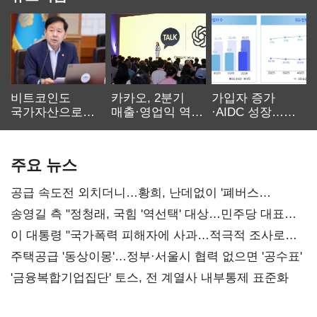
비트코인도
카카오, 2분기
가입자 증가
국가자산으로…'
매출·영업익 역대
·AIDC 성장…
보관·평가·처분'
최대…에이전트
SKT 2분기 성장
기준은 숙제
AI 수익화 관건
본궤도
주요 뉴스
공급 속도전 외치더니…황희, 난데없이 '폐버스
리모델링' 제안
송영길 측 "정청래, 국힘 '역선택' 대상…민주당 대표로
총선 지휘 못해"
이 대통령 "국가폭력 피해자에 사과…적극적 조사로
진실 밝혀야"
주택공급 '동상이몽'…정부·서울시 협력 없으면 '공수표'
'금융복합기업집단' 토스, 전 계열사 내부통제 표준화