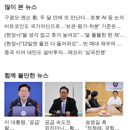
많이 본 뉴스
구광모-젠슨 황, 두 달 만에 또 만난다…로봇·AI 등 논의
비트코인도 국가자산으로…'보관·평가·처분' 기준은
숙제
(현장+)"팔 생각 접고 호가 높여요"…'덜 똘똘한 한 채'
20억 키맞추기
(현장+)"12일엔 물건 다 들어와요"…빈 매대 채우며 문
연 홈플러스
중국 이어 대만도 설비투자…메모리 ‘삼국전쟁’
함께 볼만한 뉴스
이 대통령, '공급'
공급 속도전
송영길 측
팔
외치더니…황희,
"정청래, 국힘