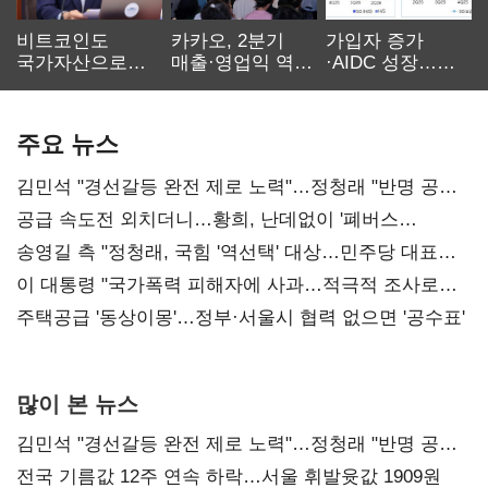
비트코인도
카카오, 2분기
가입자 증가
국가자산으로…'
매출·영업익 역대
·AIDC 성장…
보관·평가·처분'
최대…에이전트
SKT 2분기 성장
기준은 숙제
AI 수익화 관건
본궤도
주요 뉴스
김민석 "경선갈등 완전 제로 노력"…정청래 "반명 공세
사과부터"
공급 속도전 외치더니…황희, 난데없이 '폐버스
리모델링' 제안
송영길 측 "정청래, 국힘 '역선택' 대상…민주당 대표로
총선 지휘 못해"
이 대통령 "국가폭력 피해자에 사과…적극적 조사로
진실 밝혀야"
주택공급 '동상이몽'…정부·서울시 협력 없으면 '공수표'
많이 본 뉴스
김민석 "경선갈등 완전 제로 노력"…정청래 "반명 공세
사과부터"
전국 기름값 12주 연속 하락…서울 휘발윳값 1909원