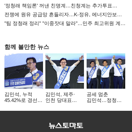
'정청래 책임론' 꺼낸 친명계…친청계는 추가투표
때리기
전쟁에 원유 공급망 흔들리자…K-정유, 에너지안보
핵심으로 재부상
"팀 정청래 정리" "이중잣대 말라"…민주 최고위원 계파
다툼 격화
함께 볼만한 뉴스
김민석, 누적
김민석, 제주·
공세 멈춘
45.42%로 경선
인천 당대표
김민석…정청래
1위…정청래와
경선서 '1위'(1보)
"갈등은 제가
격차
수습"
0.86%p(2보)