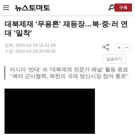
구독
대북제재 '무용론' 재등장…북·중·러 연
대 '밀착'
입력: 2024-03-29 15:51:09
수정: 2024-03-29 20:06:56
답글쓰기
러시아 '반대' 속 '대북제재 전문가 패널' 활동 종료
"북러 군사협력, 북한의 국제 방산시장 참여 통로"