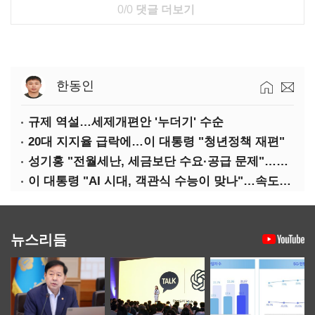
0/0
댓글 더보기
한동인
규제 역설…세제개편안 '누더기' 수순
20대 지지율 급락에…이 대통령 "청년정책 재편"
성기홍 "전월세난, 세금보단 수요·공급 문제"…닥공 시사
이 대통령 "AI 시대, 객관식 수능이 맞나"…속도전 '경계'
뉴스리듬