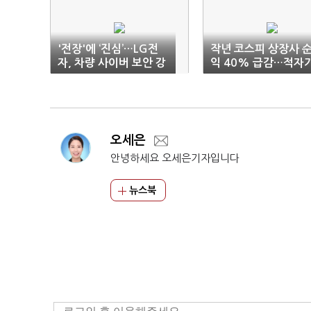
'전장'에 ‘진심’…LG전
작년 코스피 상장사 
자, 차량 사이버 보안 강
익 40% 급감…적자
화
업 증가
오세은
안녕하세요 오세은기자입니다
뉴스북