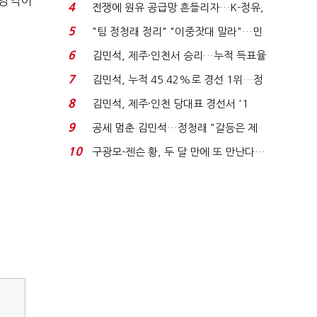
 영역이
는 추가투표 때리기...
4
전쟁에 원유 공급망 흔들리자…K-정유,
에너지안보 핵심...
5
"팀 정청래 정리" "이중잣대 말라"…민
주 최고위원 계파 다...
6
김민석, 제주·인천서 승리…누적 득표율
'1위 탈환'(종합)...
7
김민석, 누적 45.42%로 경선 1위…정
청래와 격차 0.86%p(...
8
김민석, 제주·인천 당대표 경선서 '1
위'(1보)...
9
공세 멈춘 김민석…정청래 "갈등은 제
가 수습"
10
구광모-젠슨 황, 두 달 만에 또 만난다…
로봇·AI 등 논...