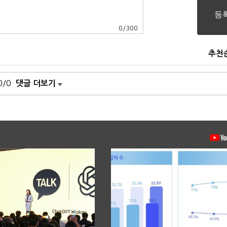
0
/
300
추천
0/0
댓글 더보기