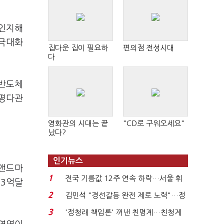
 인지해
 극대화
집다운 집이 필요하
편의점 전성시대
다
 반도체
수평다관
영화관의 시대는 끝
"CD로 구워오세요"
났다?
인기뉴스
츠앤드마
1
전국 기름값 12주 연속 하락…서울 휘
53억달
발윳값 1909원...
2
김민석 "경선갈등 완전 제로 노력"…정
청래 "반명 공세 사...
3
'정청래 책임론' 꺼낸 친명계…친청계