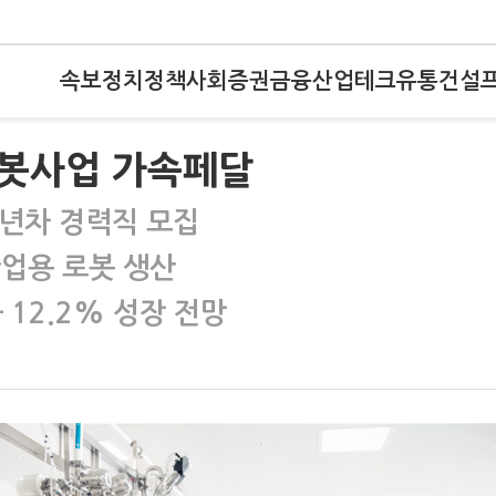
속보
정치
정책
사회
증권
금융
산업
테크
유통
건설
 로봇사업 가속페달
5년차 경력직 모집
산업용 로봇 생산
 12.2% 성장 전망