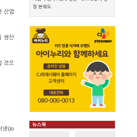
장 본궤도
한 산업
품 생산
할 것으
뉴스북
넷(Io