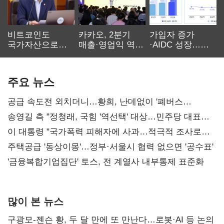
비트코인도
카카오, 2분기
가입자 증가
국가자산으로…'
매출·영업익 역대
·AIDC 성장…
보관·평가·처분'
최대…에이전트
SKT 2분기 성장
기준은 숙제
AI 수익화 관건
본궤도
주요 뉴스
공급 속도전 외치더니…황희, 난데없이 '폐버스
리모델링' 제안
송영길 측 "정청래, 국힘 '역선택' 대상…민주당 대표로
총선 지휘 못해"
이 대통령 "국가폭력 피해자에 사과…적극적 조사로
진실 밝혀야"
주택공급 '동상이몽'…정부·서울시 협력 없으면 '공수표'
'금융복합기업집단' 토스, 전 계열사 내부통제 표준화
많이 본 뉴스
구광모-젠슨 황, 두 달 만에 또 만난다…로봇·AI 등 논의