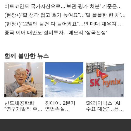
비트코인도 국가자산으로…'보관·평가·처분' 기준은
숙제
(현장+)"팔 생각 접고 호가 높여요"…'덜 똘똘한 한 채'
20억 키맞추기
(현장+)"12일엔 물건 다 들어와요"…빈 매대 채우며 문
연 홈플러스
중국 이어 대만도 설비투자…메모리 ‘삼국전쟁’
함께 볼만한 뉴스
반도체공학회
진에어, 2분기
SK하이닉스 “AI
“연구개발직 주
영업손실
수요 대응”…용인
52시간제
731억…유가
·청주 팹에 54조
개선해야”
상승 여파
투자