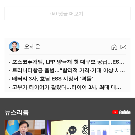
0/0
댓글 더보기
오세은
포스코퓨처엠, LFP 양극재 첫 대규모 공급…ESS 시장 공략
트리니티항공 출범…“합리적 가격·기대 이상 서비스로 승부”
배터리 3사, 호남 ESS 시장서 ‘격돌’
고부가 타이어가 갈랐다…타이어 3사, 최대 매출에도 영업익 희비
뉴스리듬