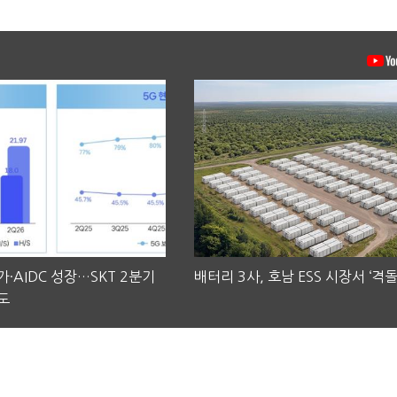
·AIDC 성장…SKT 2분기
배터리 3사, 호남 ESS 시장서 ‘격돌
도