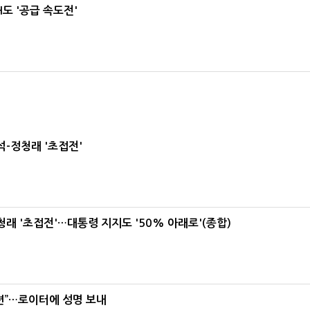
도 '공급 속도전'
-정청래 '초접전'
래 '초접전'…대통령 지지도 '50% 아래로'(종합)
련”…로이터에 성명 보내