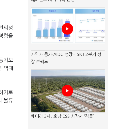
 편의성
 경험을
가입자 증가·AIDC 성장…SKT 2분기 성
 동기보
장 본궤도
준 역대
입하기로
의 물류
배터리 3사, 호남 ESS 시장서 ‘격돌’