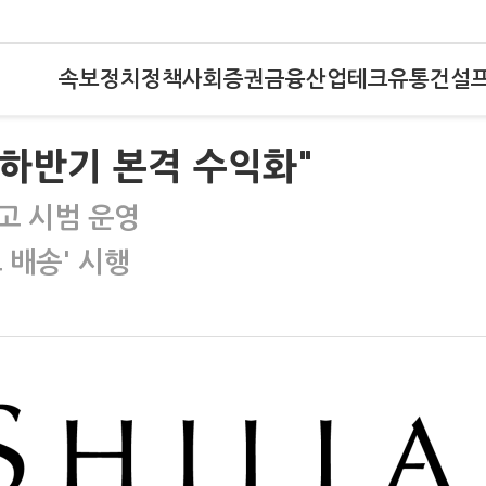
속보
정치
정책
사회
증권
금융
산업
테크
유통
건설
 하반기 본격 수익화"
광고 시범 운영
 배송' 시행