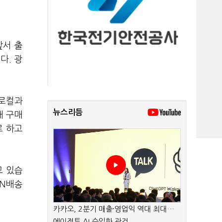
앞서 출
다. 광
 로컬과
뉴스리듬
내 구매
로 하고
고 있습
 N배송
카카오, 2분기 매출·영업익 역대 최대…
에이전트 AI 수익화 관건