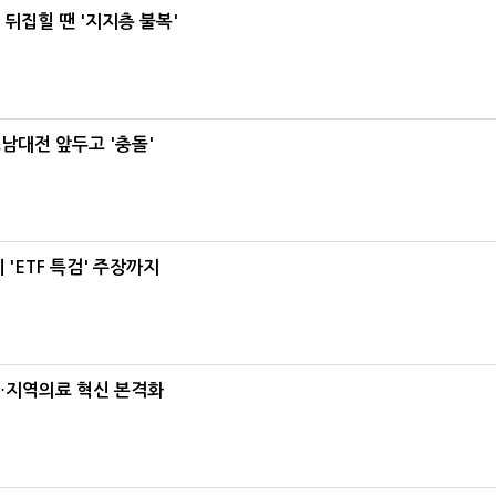
뒤집힐 땐 '지지층 불복'
호남대전 앞두고 '충돌'
'ETF 특검' 주장까지
…지역의료 혁신 본격화