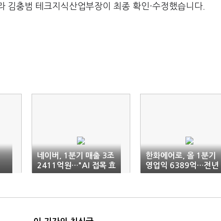
라 김충범 테크지식산업부장이 최종 확인·수정했습니다.
익
네이버, 1분기 매출 3조
한화에어로, 올 1분기
2411억원…"AI 접목 효
영업익 6389억…전년
과로 최대 실적"
비 21%↑