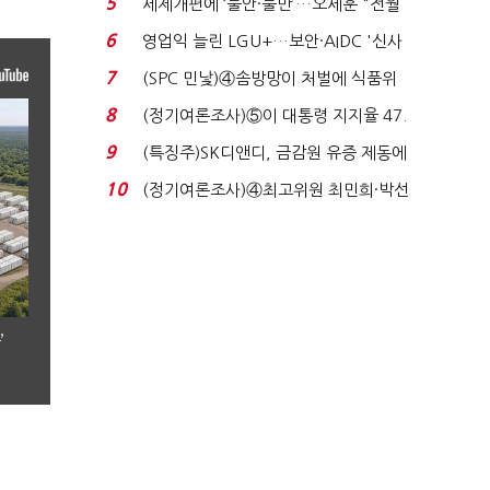
5
세제개편에 ‘불안·불만’…오세훈 "전월
세 구하기 더 ...
6
영업익 늘린 LGU+…보안·AIDC '신사
업 드라이브'...
7
(SPC 민낯)④솜방망이 처벌에 식품위
생법 위반 반복...
8
(정기여론조사)⑤이 대통령 지지율 47.
7%…일주일 만에 ...
9
(특징주)SK디앤디, 금감원 유증 제동에
장 초반 상한가...
10
(정기여론조사)④최고위원 최민희·박선
원 '양강'…서미...
’