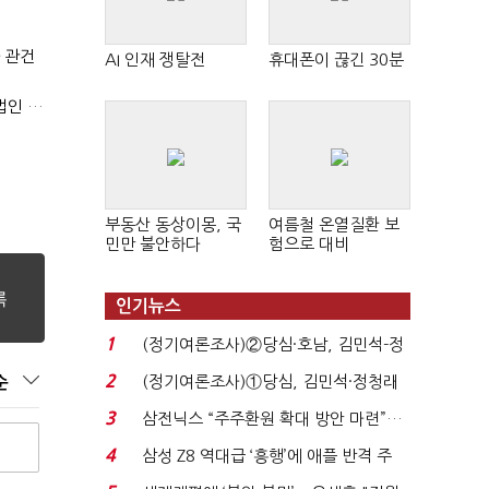
 관건
AI 인재 쟁탈전
휴대폰이 끊긴 30분
'소버린 AI' 지원 코히어 "아태지역 시장 확대…한국·일본 법인 설립"
부동산 동상이몽, 국
여름철 온열질환 보
민만 불안하다
험으로 대비
인기뉴스
1
(정기여론조사)②당심·호남, 김민석-정
청래 '초접전'...
2
(정기여론조사)①당심, 김민석·정청래
순
'초접전'…대통령 ...
3
삼전닉스 “주주환원 확대 방안 마련”…
로이터에 성명...
4
삼성 Z8 역대급 ‘흥행’에 애플 반격 주
목…9월 ‘폴...