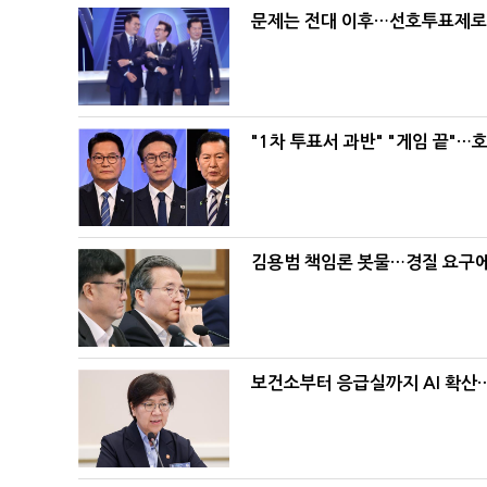
문제는 전대 이후…선호투표제로 
"1차 투표서 과반" "게임 끝"…
김용범 책임론 봇물…경질 요구에 
보건소부터 응급실까지 AI 확산