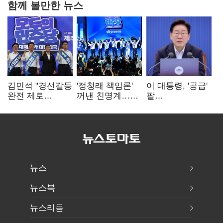
함께 볼만한 뉴스
김민석 "경선갈등
'정청래 책임론'
이 대통령, '공급'
완전 제로
꺼낸 친명계…
팔
노력"…정청래
친청계는
걷어붙였는데…
"반명 공세
추가투표 때리기
여 내부선
사과부터"
'부동산
망언'(종합)
뉴스
뉴스북
뉴스리듬