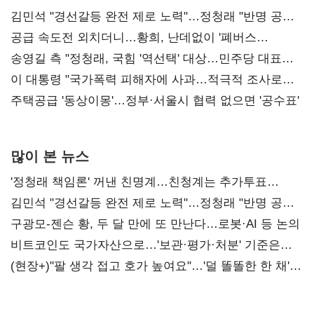
김민석 "경선갈등 완전 제로 노력"…정청래 "반명 공세
사과부터"
공급 속도전 외치더니…황희, 난데없이 '폐버스
리모델링' 제안
송영길 측 "정청래, 국힘 '역선택' 대상…민주당 대표로
총선 지휘 못해"
이 대통령 "국가폭력 피해자에 사과…적극적 조사로
진실 밝혀야"
주택공급 '동상이몽'…정부·서울시 협력 없으면 '공수표'
많이 본 뉴스
'정청래 책임론' 꺼낸 친명계…친청계는 추가투표
때리기
김민석 "경선갈등 완전 제로 노력"…정청래 "반명 공세
사과부터"
구광모-젠슨 황, 두 달 만에 또 만난다…로봇·AI 등 논의
비트코인도 국가자산으로…'보관·평가·처분' 기준은
숙제
(현장+)"팔 생각 접고 호가 높여요"…'덜 똘똘한 한 채'
20억 키맞추기