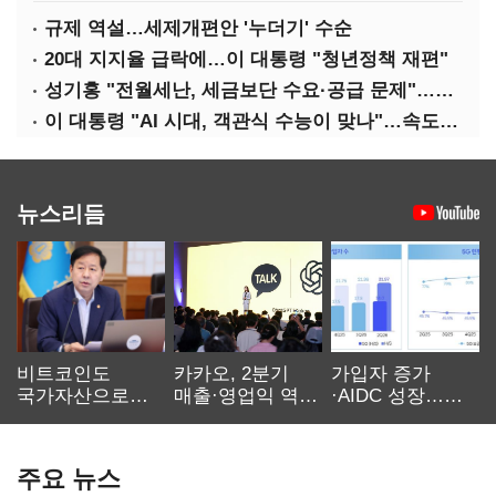
규제 역설…세제개편안 '누더기' 수순
20대 지지율 급락에…이 대통령 "청년정책 재편"
성기홍 "전월세난, 세금보단 수요·공급 문제"…닥공 시사
이 대통령 "AI 시대, 객관식 수능이 맞나"…속도전 '경계'
뉴스리듬
비트코인도
카카오, 2분기
가입자 증가
국가자산으로…'
매출·영업익 역대
·AIDC 성장…
보관·평가·처분'
최대…에이전트
SKT 2분기 성장
기준은 숙제
AI 수익화 관건
본궤도
주요 뉴스