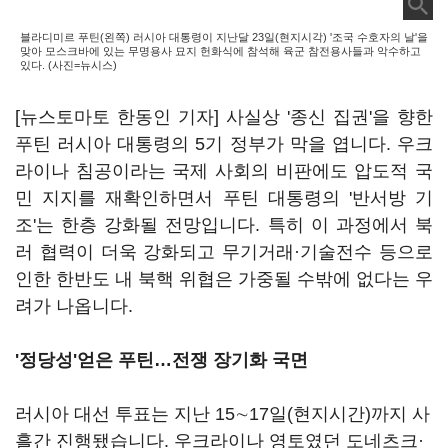
블라디미르 푸틴(왼쪽) 러시아 대통령이 지난달 23일(현지시각) '조국 수호자의 날'을
맞아 모스크바에 있는 무명용사 묘지 헌화식에 참석해 육군 참전용사들과 악수하고
있다. (사진=뉴시스)
[뉴스토마토 한동인 기자] 사실상 '종신 집권'을 향한
푸틴 러시아 대통령의 5기 정부가 막을 엽니다. 우크
라이나 침공이라는 국제 사회의 비판에도 압도적 국
민 지지를 재확인하면서 푸틴 대통령의 '반서방 기
조'는 한층 강화될 전망입니다. 특히 이 과정에서 북
러 협력이 더욱 강화되고 무기거래·기술전수 등으로
인한 한반도 내 북핵 위협은 가중될 수밖에 없다는 우
려가 나옵니다.
'정당성'얻은 푸틴…전쟁 장기화 국면
러시아 대선 투표는 지난 15∼17일(현지시간)까지 사
흘간 진행됐습니다. 우크라이나 영토였던 도네츠크·