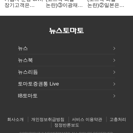
장기고객은
논란)③이광재
논란)②일본은
CEO가 직접
"과속 잡더라도
5년
챙긴다
자동차 없애지는
기다려주는데
말아야"
우리는 당장
퇴출?…
시간만으론
부족한 코스닥
구하기
뉴스
뉴스북
뉴스리듬
토마토증권통 Live
IB토마토
회사소개
개인정보취급방침
서비스 이용약관
고충처리
정정반론보도