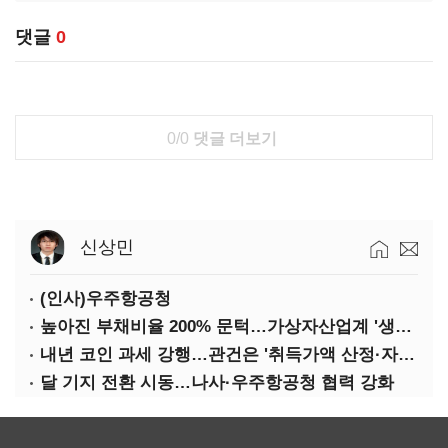
댓글
0
0/0
댓글 더보기
신상민
(인사)우주항공청
높아진 부채비율 200% 문턱…가상자산업계 '생존 시험대'
내년 코인 과세 강행…관건은 '취득가액 산정·자산 이동'
달 기지 전환 시동…나사·우주항공청 협력 강화