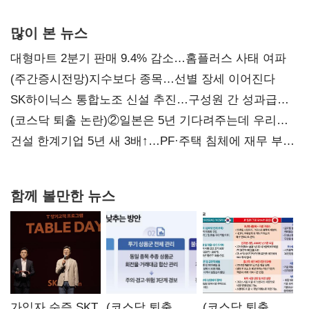
많이 본 뉴스
대형마트 2분기 판매 9.4% 감소…홈플러스 사태 여파
(주간증시전망)지수보다 종목…선별 장세 이어진다
SK하이닉스 통합노조 신설 추진…구성원 간 성과급
불만 확산
(코스닥 퇴출 논란)②일본은 5년 기다려주는데 우리는
당장 퇴출?…시간만으론 부족한 코스닥 구하기
건설 한계기업 5년 새 3배↑…PF·주택 침체에 재무 부담
확대
함께 볼만한 뉴스
가입자 순증 SKT,
(코스닥 퇴출
(코스닥 퇴출