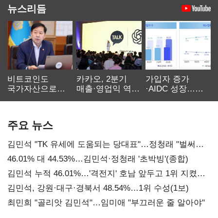
뉴스리듬
비트코인도
카카오, 2분기
가입자 증가
국가자산으로…'
매출·영업익 역대
·AIDC 성장…
보관·평가·처분'
최대…에이전트
SKT 2분기 성장
기준은 숙제
AI 수익화 관건
본궤도
주요 뉴스
김민석 "TK 유세에 도움되는 당대표"…정청래 "벌써
대표된 양 당직 배분"
46.01% 대 44.53%…김민석·정청래 '초박빙'(종합)
김민석 누적 46.01%…'격전지' 호남 앞두고 1위 지켰다
(2보)
김민석, 강원·대구·경북서 48.54%…1위 수성(1보)
최민희 "골리앗 김민석"…임미애 "부끄러운 줄 알아야"