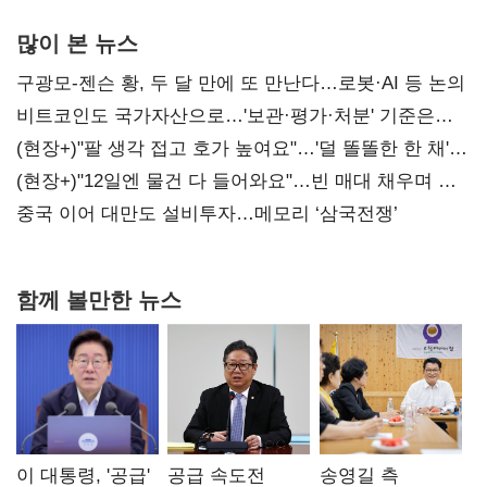
많이 본 뉴스
구광모-젠슨 황, 두 달 만에 또 만난다…로봇·AI 등 논의
비트코인도 국가자산으로…'보관·평가·처분' 기준은
숙제
(현장+)"팔 생각 접고 호가 높여요"…'덜 똘똘한 한 채'
20억 키맞추기
(현장+)"12일엔 물건 다 들어와요"…빈 매대 채우며 문
연 홈플러스
중국 이어 대만도 설비투자…메모리 ‘삼국전쟁’
함께 볼만한 뉴스
이 대통령, '공급'
공급 속도전
송영길 측