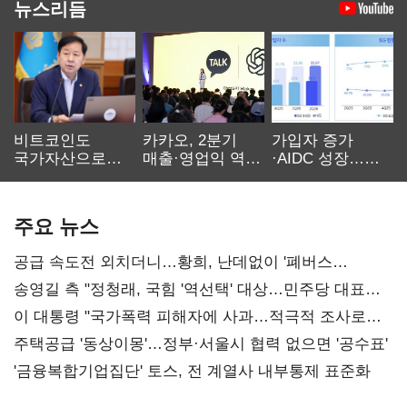
뉴스리듬
비트코인도
카카오, 2분기
가입자 증가
국가자산으로…'
매출·영업익 역대
·AIDC 성장…
보관·평가·처분'
최대…에이전트
SKT 2분기 성장
기준은 숙제
AI 수익화 관건
본궤도
주요 뉴스
공급 속도전 외치더니…황희, 난데없이 '폐버스
리모델링' 제안
송영길 측 "정청래, 국힘 '역선택' 대상…민주당 대표로
총선 지휘 못해"
이 대통령 "국가폭력 피해자에 사과…적극적 조사로
진실 밝혀야"
주택공급 '동상이몽'…정부·서울시 협력 없으면 '공수표'
'금융복합기업집단' 토스, 전 계열사 내부통제 표준화