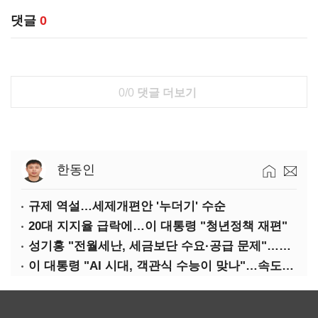
댓글
0
0/0
댓글 더보기
한동인
규제 역설…세제개편안 '누더기' 수순
20대 지지율 급락에…이 대통령 "청년정책 재편"
성기홍 "전월세난, 세금보단 수요·공급 문제"…닥공 시사
이 대통령 "AI 시대, 객관식 수능이 맞나"…속도전 '경계'