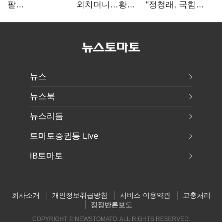
팔
외치더니…황희,
"정청래, 국힘
걷어붙였는데…
난데없이 '폐버스
'역선택' 대상…
여 내부선
리모델링' 제안
민주당 대표로
'부동산
총선 지휘 못해"
망언'(종합)
뉴스
뉴스북
뉴스리듬
토마토증권통 Live
IB토마토
회사소개
개인정보취급방침
서비스 이용약관
고충처리
정정반론보도
COPYRIGHT © NEWSTOMATO. ALL RIGHTS RESERVED.