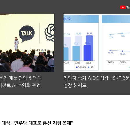
2분기 매출·영업익 역대
가입자 증가·AIDC 성장…SKT 2
전트 AI 수익화 관건
성장 본궤도
택' 대상…민주당 대표로 총선 지휘 못해"