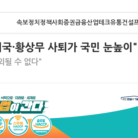
속보
정치
정책
사회
증권
금융
산업
테크
유통
건설
 귀국·황상무 사퇴가 국민 눈높이"
될 수 없다"