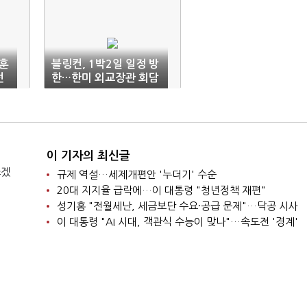
동훈
블링컨, 1박2일 일정 방
선
한…한미 외교장관 회담
도 예정
이 기자의 최신글
쓰겠
규제 역설…세제개편안 '누더기' 수순
20대 지지율 급락에…이 대통령 "청년정책 재편"
성기홍 "전월세난, 세금보단 수요·공급 문제"…닥공 시사
이 대통령 "AI 시대, 객관식 수능이 맞나"…속도전 '경계'