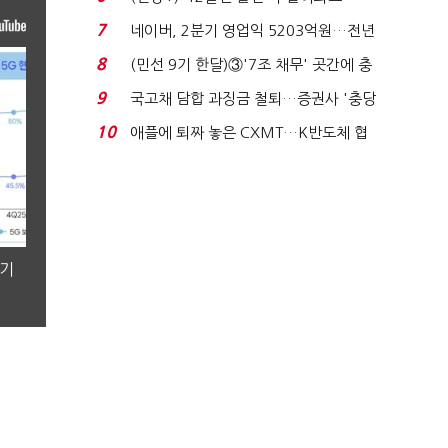
빈 매대 채우며 문 연 ...
7
네이버, 2분기 영업익 5203억원…전년
비 0.2% 감소...
8
(민선 9기 한달)③'7조 채무' 곳간에 충
격…추미애, 20년...
9
국고채 담합 과징금 철퇴…증권사 '충당
금 폭탄' 우려...
10
애플에 퇴짜 놓은 CXMT…K반도체 협
상력 ‘호재’...
분기