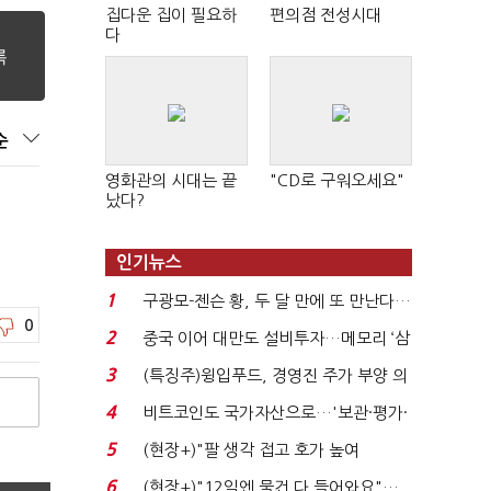
집다운 집이 필요하
편의점 전성시대
다
순
영화관의 시대는 끝
"CD로 구워오세요"
났다?
인기뉴스
1
구광모-젠슨 황, 두 달 만에 또 만난다…
0
로봇·AI 등 논...
2
중국 이어 대만도 설비투자…메모리 ‘삼
국전쟁’
3
(특징주)윙입푸드, 경영진 주가 부양 의
지에 상한가...
4
비트코인도 국가자산으로…'보관·평가·
처분' 기준은 ...
5
(현장+)"팔 생각 접고 호가 높여
요"…'덜 똘똘한 한 채' 20...
6
(현장+)"12일엔 물건 다 들어와요"…