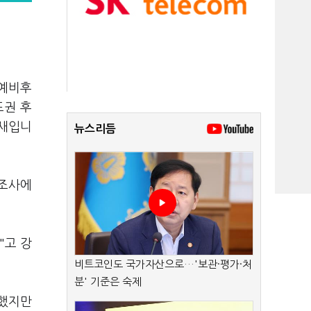
 예비후
도권 후
양새입니
뉴스리듬
 조사에
"고 강
비트코인도 국가자산으로…'보관·평가·처
분' 기준은 숙제
당했지만