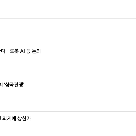
난다…로봇·AI 등 논의
 ‘삼국전쟁’
양 의지에 상한가