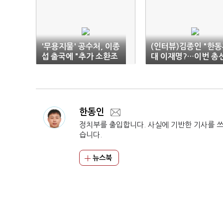
'무용지물' 공수처, 이종
(인터뷰)김종인 "한
섭 출국에 "추가 소환조
대 이재명?…이번 총
사 필요"
은 윤석열정부 2년 평
가"
한동인
정치부를 출입합니다. 사실에 기반한 기사를 
습니다.
뉴스북