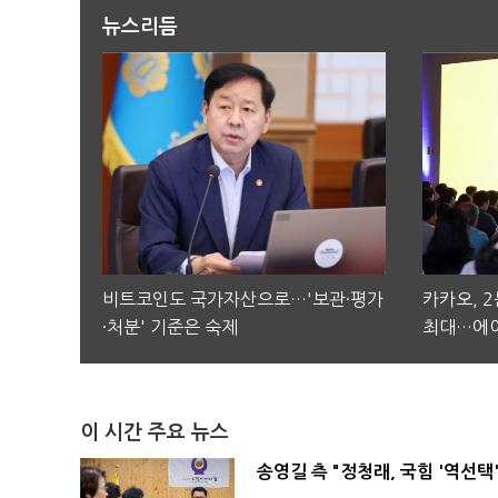
뉴스리듬
비트코인도 국가자산으로…'보관·평가
카카오, 
·처분' 기준은 숙제
최대…에이
이 시간 주요 뉴스
송영길 측 "정청래, 국힘 '역선