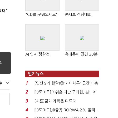
확대"
"CD로 구워오세요"
콘서트 전당대회
AI 인재 쟁탈전
휴대폰이 끊긴 30분
인기뉴스
1
(민선 9기 한달)③'7조 채무' 곳간에 충
순
격…추미애, 20년...
2
[IB토마토]아워홈 떠난 구미현, 본느에
340억 베팅…가...
3
(시론)꿈과 계획은 다르다
4
[IB토마토]JB금융 RORWA 2% 돌파…
실적 견인은 은행 ...