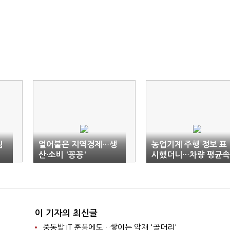
림
얼어붙은 지역경제…생
농업기계 주행 정보 표
산·소비 '꽁꽁'
시했더니…차량 평균속
도 11% '뚝'
이 기자의 최신글
중동발 IT 훈풍에도…쌓이는 악재 '골머리'