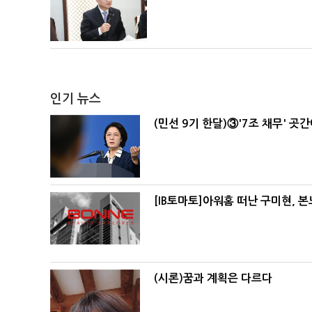
인기 뉴스
(민선 9기 한달)③'7조 채무' 곳
[IB토마토]아워홈 떠난 구미현, 
(시론)꿈과 계획은 다르다