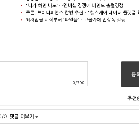
"너가 하면 나도"…멤버십 경쟁에 배민도 출혈경쟁
쿠콘, 브이디피랩스 합병 추진…"헬스케어 데이터 플랫폼 
최저임금 시작부터 '파열음'…고물가에 인상폭 갈등
0
/
300
추천
0/0
댓글 더보기