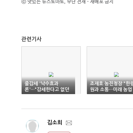
ⓒ 맛있는 뉴스토마토, 무단 전재 - 재배포 금지
관련기사
줄감세 '낙수효과
조재호 농진청장 "한
론'…"감세한다고 없던
원과 소통…미래 농업
투자 안 생겨"
전략"
김소희