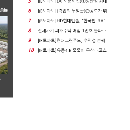
5
[IB토마토](AI 보험혁신)①생산성 최대
80% 개선…현실...
6
[IB토마토](락업의 두얼굴)②공모가 뛰
자 첫날 매도…FI ...
7
[IB토마토]HD현대엔솔, '한국판 IRA'
수혜 부상…세액공...
8
전세사기 피해주택 매입 1만호 돌파…
누적 피해자 4만2...
9
[IB토마토]현대그린푸드, 수익성 본궤
도…실적 개선에 ...
10
[IB토마토]유증·CB 줄줄이 무산…코스
닥 벌점 급증에 ...
’