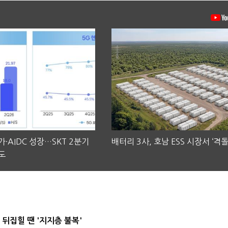
·AIDC 성장…SKT 2분기
배터리 3사, 호남 ESS 시장서 ‘격돌
도
뒤집힐 땐 '지지층 불복'