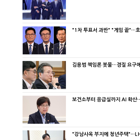
"1차 투표서 과반" "게임 끝"…
김용범 책임론 봇물…경질 요구에 
보건소부터 응급실까지 AI 확산
"강남사옥 부지에 청년주택"…LH