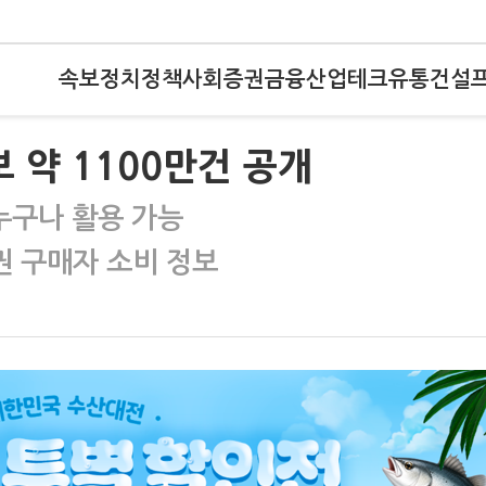
속보
정치
정책
사회
증권
금융
산업
테크
유통
건설
 약 1100만건 공개
누구나 활용 가능
권 구매자 소비 정보