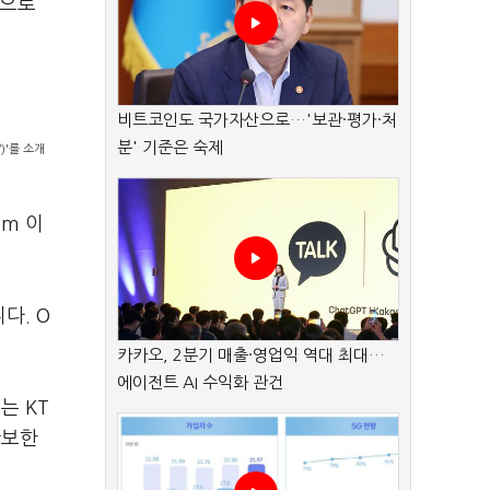
단으로
비트코인도 국가자산으로…'보관·평가·처
분' 기준은 숙제
)'를 소개
km 이
다. O
카카오, 2분기 매출·영업익 역대 최대…
에이전트 AI 수익화 관건
는 KT
확보한