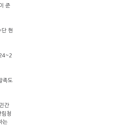
이 준
수단 현
24~2
 발족도
 민간
산림청
하는