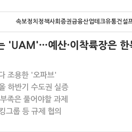
속보
정치
정책
사회
증권
금융
산업
테크
유통
건설
는 'UAM'…예산·이착륙장은 한
 조용한 '오파브'
…올 하반기 수도권 실증
 부족은 풀어야할 과제
킹그룹 등 규제 협의