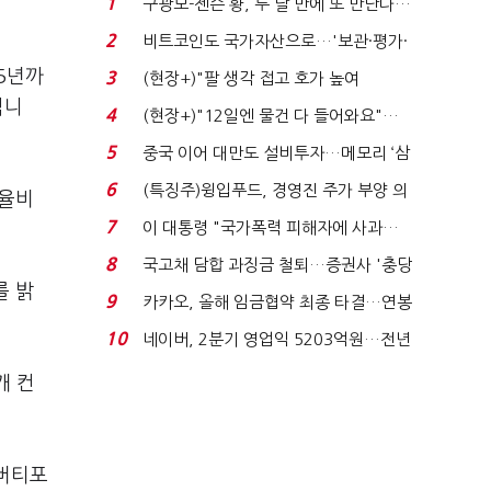
1
구광모-젠슨 황, 두 달 만에 또 만난다…
로봇·AI 등 논...
2
비트코인도 국가자산으로…'보관·평가·
처분' 기준은 ...
35년까
3
(현장+)"팔 생각 접고 호가 높여
됩니
요"…'덜 똘똘한 한 채' 20...
4
(현장+)"12일엔 물건 다 들어와요"…
빈 매대 채우며 문 연 ...
5
중국 이어 대만도 설비투자…메모리 ‘삼
국전쟁’
6
(특징주)윙입푸드, 경영진 주가 부양 의
자율비
지에 상한가...
7
이 대통령 "국가폭력 피해자에 사과…
적극적 조사로 진...
8
국고채 담합 과징금 철퇴…증권사 '충당
를 밝
금 폭탄' 우려...
9
카카오, 올해 임금협약 최종 타결…연봉
6.3% 인상·격려...
10
네이버, 2분기 영업익 5203억원…전년
비 0.2% 감소...
개 컨
(버티포