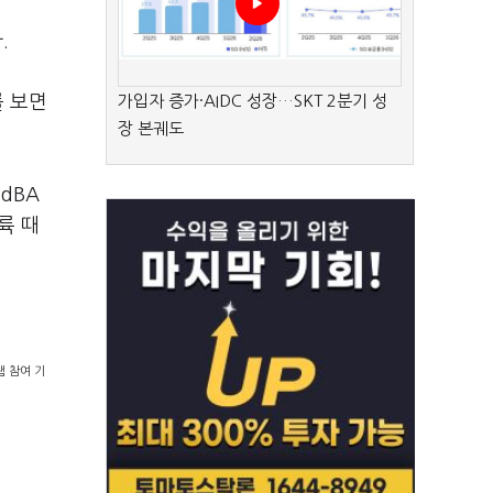
.
를 보면
가입자 증가·AIDC 성장…SKT 2분기 성
장 본궤도
dBA
륙 때
램 참여 기