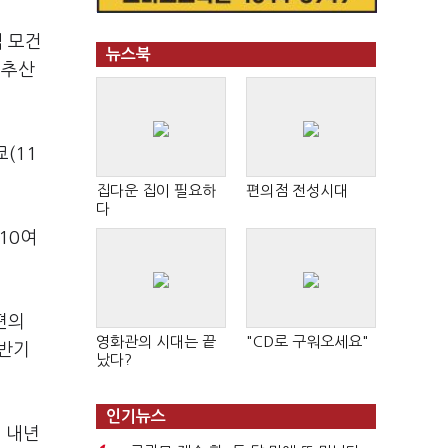
업 모건
뉴스북
 추산
(11
집다운 집이 필요하
편의점 전성시대
다
10여
편의
영화관의 시대는 끝
"CD로 구워오세요"
하반기
났다?
인기뉴스
 내년