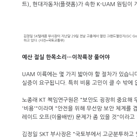
트), 현대자동차(플랫폼)가 속한 K-UAM 원팀이
김정일 SK텔레콤 부사장이 지난달 29일 전남 고흥에서 열린 그랜드챌린지(GC·Gran
하고 있다. (사진=국토교통부)
예산 절실 한목소리…이착륙장 풀어야
UAM 이륙에는 몇 가지 밟아야 할 절차가 있습니
실증이 요구됩니다. 특히 비용 고민이 클 수 밖에
노종래 KT 책임연구원은 "보안도 굉장히 중요해
'비용'"이라며 "안전을 위해 무선망 보안 체계를 
레이드 오프(이율배반) 문제가 좀 있을 것"이라고
김정일 SKT 부사장은 "국토부에서 고군분투하고 