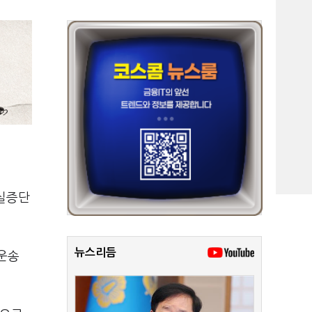
 실증단
뉴스리듬
 운송