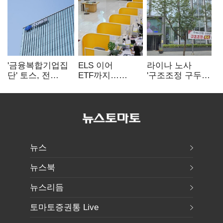
'금융복합기업집
ELS 이어
라이나 노사
단' 토스, 전
ETF까지…
'구조조정 구두
계열사 내부통제
고위험상품 판매
합의안' 도출
표준화
제동 걸린 은행
뉴스
뉴스북
뉴스리듬
토마토증권통 Live