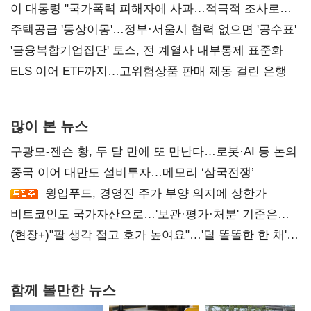
총선 지휘 못해"
이 대통령 "국가폭력 피해자에 사과…적극적 조사로
진실 밝혀야"
주택공급 '동상이몽'…정부·서울시 협력 없으면 '공수표'
'금융복합기업집단' 토스, 전 계열사 내부통제 표준화
ELS 이어 ETF까지…고위험상품 판매 제동 걸린 은행
많이 본 뉴스
구광모-젠슨 황, 두 달 만에 또 만난다…로봇·AI 등 논의
중국 이어 대만도 설비투자…메모리 ‘삼국전쟁’
윙입푸드, 경영진 주가 부양 의지에 상한가
비트코인도 국가자산으로…'보관·평가·처분' 기준은
숙제
(현장+)"팔 생각 접고 호가 높여요"…'덜 똘똘한 한 채'
20억 키맞추기
함께 볼만한 뉴스