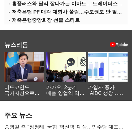
홈플러스와 달리 잘나가는 이마트…'트레이더스 삼성카드' 주목
저축은행 PF 매각 대형사 쏠림…수도권도 안 팔린다
저축은행중앙회장 선출 스타트
뉴스리듬
비트코인도
카카오, 2분기
가입자 증가
국가자산으로…'
매출·영업익 역대
·AIDC 성장…
보관·평가·처분'
최대…에이전트
SKT 2분기 성장
기준은 숙제
AI 수익화 관건
본궤도
주요 뉴스
송영길 측 "정청래, 국힘 '역선택' 대상…민주당 대표로