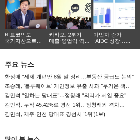
비트코인도
카카오, 2분기
가입자 증가
국가자산으로…'
매출·영업익 역대
·AIDC 성장…
보관·평가·처분'
최대…에이전트
SKT 2분기 성장
기준은 숙제
AI 수익화 관건
본궤도
주요 뉴스
한정애 "세제 개편안 8월 말 정리…부동산 공급도 논의"
조승래, '블루웨이브' 개인정보 유출 사과 "무거운 책임
통감"
김민석 "일하는 당대표"…정청래 "의리가 제일 중요"
김민석, 누적 45.42%로 경선 1위…정청래와 격차
0.86%p(2보)
김민석, 제주·인천 당대표 경선서 '1위'(1보)
많이 본 뉴스