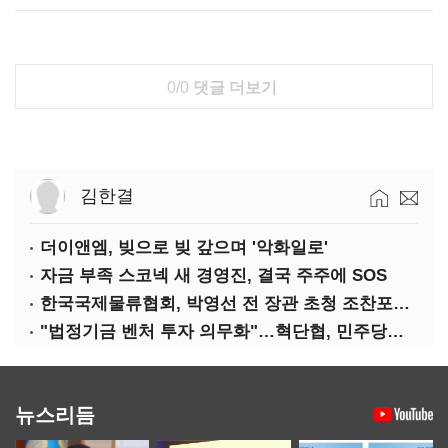
0/0
댓글 더보기
김한결
더이앤엠, 빚으로 빚 갚으며 '악화일로'
자금 부족 스코넥 새 경영진, 결국 주주에 SOS
한국국제물류협회, 박영선 전 장관 초청 조찬포럼 개최
"법정기금 벤처 투자 의무화"…혁단협, 민주당과 정책협약식 개최
뉴스리듬