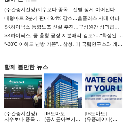
(주간증시전망)지수보다 종목…선별 장세 이어진다
대형마트 2분기 판매 9.4% 감소…홈플러스 사태 여파
SK하이닉스 통합노조 신설 추진…구성원간 성과급
불만 확산
SK하이닉스, 중 충칭 공장 지분매각 검토?…“확정된 바
없어”
“-30℃ 이하도 난방 거뜬”…삼성, 미 국립연구소와 개발
협력
함께 볼만한 뉴스
(주간증시전망)
[IB토마토]
[IB토마토]
지수보다 종목…
(공시톺아보기)
(유증레이다)
선별 장세
수주 공시, 왜
툴젠, 조달액