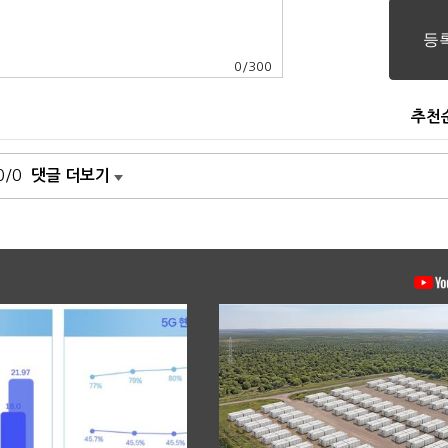
0
/
300
추천
0/0
댓글 더보기