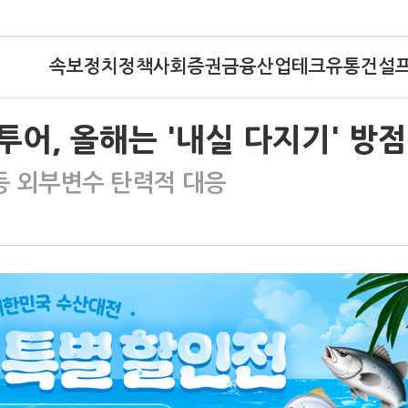
속보
정치
정책
사회
증권
금융
산업
테크
유통
건설
투어, 올해는 '내실 다지기' 방점
등 외부변수 탄력적 대응