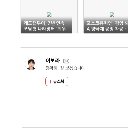
레드캡투어, 7년 연속
포스코퓨처엠, 광양 N
조달청 나라장터 '최우
A 양극재 공장 착공…
수 등급' 획득
030년 100만톤 이상
무"
이보라
정확히, 잘 보겠습니다.
뉴스북