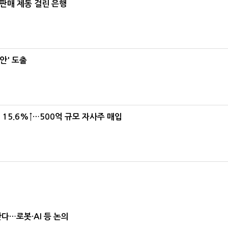
 판매 제동 걸린 은행
안' 도출
15.6%↑…500억 규모 자사주 매입
난다…로봇·AI 등 논의