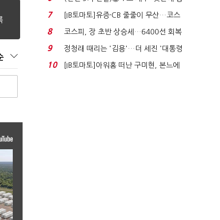
격…추미애, 20년...
7
[IB토마토]유증·CB 줄줄이 무산…코스
닥 벌점 급증에 ...
8
코스피, 장 초반 상승세…6400선 회복
시도
9
정청래 때리는 '김용'…더 세진 '대통령
순
최측근' 입...
10
[IB토마토]아워홈 떠난 구미현, 본느에
340억 베팅…가...