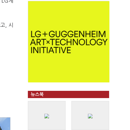
 LG계
고, 시
뉴스북