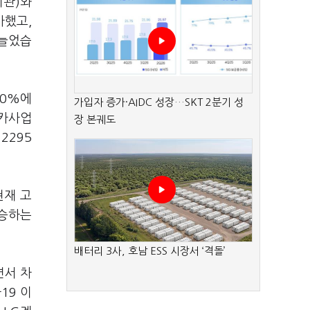
기관)와
가했고,
 늘었습
10%에
가입자 증가·AIDC 성장…SKT 2분기 성
터카사업
장 본궤도
2295
현재 고
상승하는
배터리 3사, 호남 ESS 시장서 ‘격돌’
면서 차
19 이