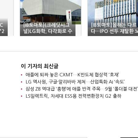
C
[IB토마토](크레딧시그
[IB토마토]올해는 다르
"2
널)LG화학, 다각화로 수
다…IPO 선두 재탈환 
익성 방어·재무안정성
리는 KB증권
유지
이 기자의 최신글
애플에 퇴짜 놓은 CXMT…K반도체 협상력 ‘호재’
LG 엑사원, 구글·알리바바 제쳐…산업특화 AI ‘속도’
삼성 Z8 역대급 ‘흥행’에 애플 반격 주목…9월 ‘폴더블 대전’
LS일렉트릭, 차세대 ESS용 전력변환장치 G2 출하