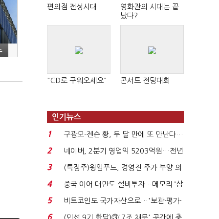
편의점 전성시대
영화관의 시대는 끝
났다?
노
"CD로 구워오세요"
콘서트 전당대회
인기뉴스
1
구광모-젠슨 황, 두 달 만에 또 만난다…
로봇·AI 등 논...
2
네이버, 2분기 영업익 5203억원…전년
비 0.2% 감소...
3
(특징주)윙입푸드, 경영진 주가 부양 의
지에 상한가...
4
중국 이어 대만도 설비투자…메모리 ‘삼
국전쟁’
5
비트코인도 국가자산으로…'보관·평가·
처분' 기준은 ...
6
(민선 9기 한달)③'7조 채무' 곳간에 충