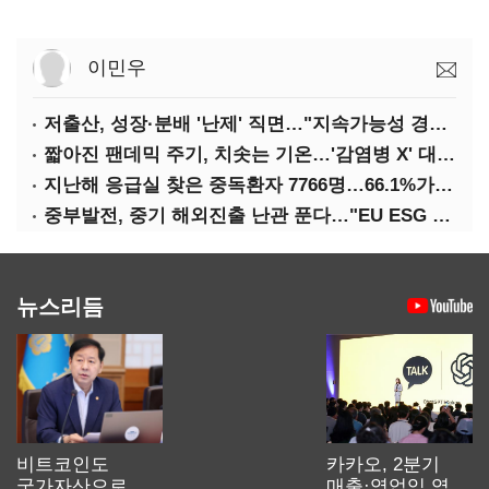
이민우
저출산, 성장·분배 '난제' 직면…"지속가능성 경고등"
짧아진 팬데믹 주기, 치솟는 기온…'감염병 X' 대비해야
지난해 응급실 찾은 중독환자 7766명…66.1%가 '의도적 중독'
중부발전, 중기 해외진출 난관 푼다…"EU ESG 실사 공동 대응"
뉴스리듬
비트코인도
카카오, 2분기
국가자산으로…'
매출·영업익 역대