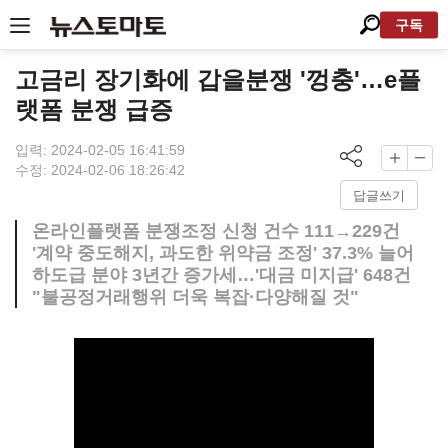
구독
고금리 장기화에 갑을분쟁 '껑충'…e플
랫폼 분쟁 급증
입력: 2024-02-05 16:41:59
수정: 2024-02-06 18:26:42
답글쓰기
온라인플랫폼 분쟁조정 신청 건수 111→229건
'계약 중도해지, 과도한 위약금 조정' 37.3% 늘어
하도급 분야 3년간 증가세…'대금 미지급' 648건
"불공정거래행위 더욱 복잡·다양해질 것"