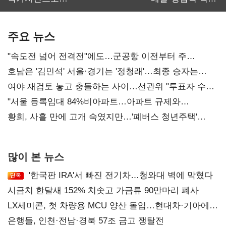
보관·평가·처분'
최대…에이전트
기준은 숙제
AI 수익화 관건
주요 뉴스
"속도전 넘어 전격전"에도…군공항 이전부터 주
52시간까지 '뇌관'
호남은 '김민석' 서울·경기는 '정청래'…최종 승자는
'안갯속'
여야 재검토 놓고 충돌하는 사이…선관위 "투표자 수
오차 당연"
"서울 등록임대 84%비아파트…아파트 규제와
달리해야"
황희, 사흘 만에 고개 숙였지만…'폐버스 청년주택'
후폭풍
많이 본 뉴스
'한국판 IRA'서 빠진 전기차…청와대 벽에 막혔다
시금치 한달새 152% 치솟고 가금류 90만마리 폐사
LX세미콘, 첫 차량용 MCU 양산 돌입…현대차·기아에
공급
은행들, 인천·전남·경북 57조 금고 쟁탈전