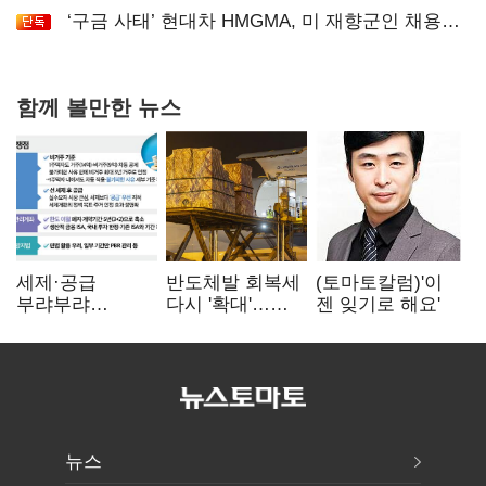
‘구금 사태’ 현대차 HMGMA, 미 재향군인 채용
확대로 분위기 반전
함께 볼만한 뉴스
세제·공급
반도체발 회복세
(토마토칼럼)'이
부랴부랴
다시 '확대'…
젠 잊기로 해요'
재검토…'구윤철·
제조업 생산
김윤덕' 책임론
5.8% 반등
뉴스