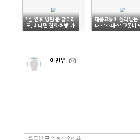
"설 연휴 병원 문 닫더라
대중교통비 돌려받는
도, 비대면 진료·처방 가
다…'K-패스' 교통비 
능"
3%까지 환급
이민우