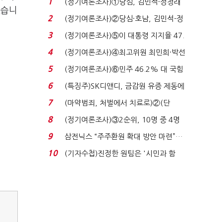
1
(정기여론조사)①당심, 김민석·정청래
했습니
'초접전'…대통령 ...
2
(정기여론조사)②당심·호남, 김민석-정
청래 '초접전'...
3
(정기여론조사)⑤이 대통령 지지율 47.
7%…일주일 만에 ...
4
(정기여론조사)④최고위원 최민희·박선
원 '양강'…서미...
5
(정기여론조사)⑥민주 46.2% 대 국힘
31.0%…오차범위 밖 ...
6
(특징주)SK디앤디, 금감원 유증 제동에
장 초반 상한가...
7
(마약범죄, 처벌에서 치료로)②(단
독)"마약은 전염병…여성...
8
(정기여론조사)③2순위, 10명 중 4명
'송영길'…정청래 '한 ...
9
삼전닉스 “주주환원 확대 방안 마련”…
로이터에 성명...
10
(기자수첩)진정한 원팀은 '시민과 함
께'일 때 완성...