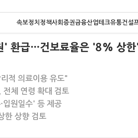
속보
정치
정책
사회
증권
금융
산업
테크
유통
건설
원' 환급…건보료율은 '8% 상한
리적 의료이용 유도"
, 전체 연령 확대 검토
·입원일수' 등 제공
상한 상향 검토