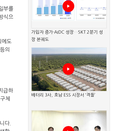
 일부를
 방식으
가입자 증가·AIDC 성장…SKT 2분기 성
장 본궤도
의에도
 등의
 지급하
배터리 3사, 호남 ESS 시장서 ‘격돌’
 구체
니다.