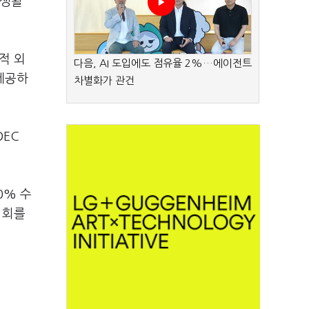
강생활
적 외
다음, AI 도입에도 점유율 2%…에이전트
 제공하
차별화가 관건
OEC
0% 수
1회를