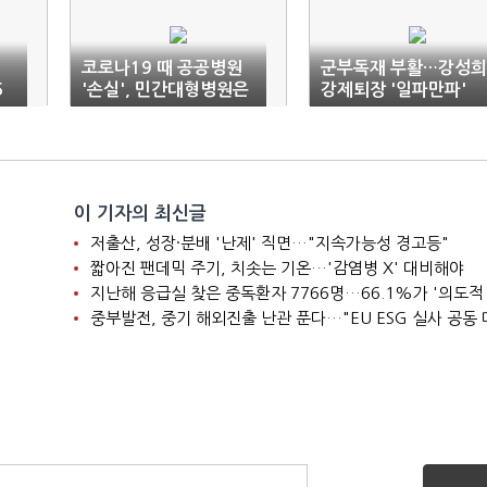
코로나19 때 공공병원
군부독재 부활…강성희
5
'손실', 민간대형병원은
강제퇴장 '일파만파'
'돈방석'
이 기자의 최신글
저출산, 성장·분배 '난제' 직면…"지속가능성 경고등"
짧아진 팬데믹 주기, 치솟는 기온…'감염병 X' 대비해야
지난해 응급실 찾은 중독환자 7766명…66.1%가 '의도적
중부발전, 중기 해외진출 난관 푼다…"EU ESG 실사 공동 