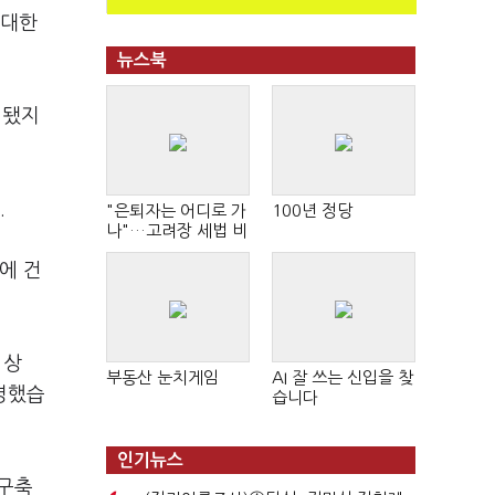
 대한
뉴스북
결됐지
.
"은퇴자는 어디로 가
100년 정당
나"…고려장 세법 비
판 확산
에 건
 상
부동산 눈치게임
AI 잘 쓰는 신입을 찾
명했습
습니다
인기뉴스
 구축