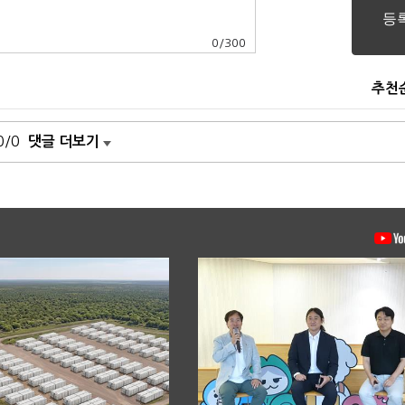
0
/
300
추천
0/0
댓글 더보기