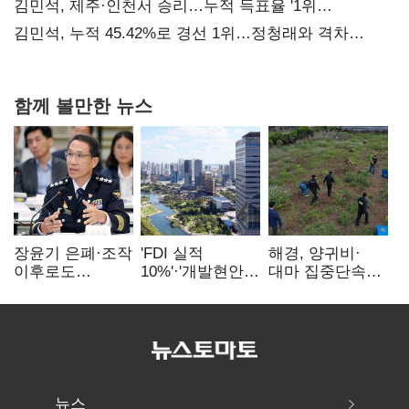
때리기
김민석, 제주·인천서 승리…누적 득표율 '1위
탈환'(종합)
김민석, 누적 45.42%로 경선 1위…정청래와 격차
0.86%p(2보)
함께 볼만한 뉴스
장윤기 은폐·조작
'FDI 실적
해경, 양귀비·
이후로도
10%'·'개발현안
대마 집중단속…
정보유출·
산적'…
4개월 동안
내부비위…경찰
인천경제청장
249명 검거
신뢰는 어디에
구원투수 찾기
뉴스