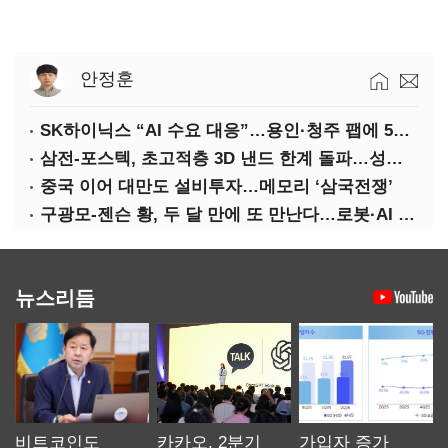
안정훈
SK하이닉스 “AI 수요 대응”…용인·청주 팹에 54조 투자
삼전-포스텍, 초고적층 3D 낸드 한계 돌파…성능·전력효율 개선
중국 이어 대만도 설비투자…메모리 ‘삼국전쟁’
구광모-젠슨 황, 두 달 만에 또 만난다…로봇·AI 등 논의
뉴스리듬
비트코인도
카카오, 2분기
가입자 증가