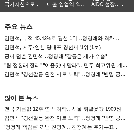
국가자산으로…'
매출·영업익 역대
·AIDC 성장…
보관·평가·처분'
최대…에이전트
SKT 2분기 성장
기준은 숙제
AI 수익화 관건
본궤도
주요 뉴스
김민석, 누적 45.42%로 경선 1위…정청래와 격차
0.86%p(2보)
김민석, 제주·인천 당대표 경선서 '1위'(1보)
공세 멈춘 김민석…정청래 "갈등은 제가 수습"
"팀 정청래 정리" "이중잣대 말라"…민주 최고위원 계파
다툼 격화
김민석 "경선갈등 완전 제로 노력"…정청래 "반명 공세
사과부터"
많이 본 뉴스
전국 기름값 12주 연속 하락…서울 휘발윳값 1909원
김민석 "경선갈등 완전 제로 노력"…정청래 "반명 공세
사과부터"
'정청래 책임론' 꺼낸 친명계…친청계는 추가투표