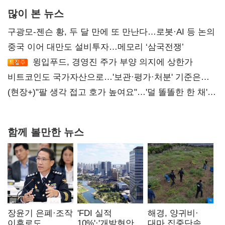
많이 본 뉴스
구광모-젠슨 황, 두 달 만에 또 만난다…로봇·AI 등 논의
중국 이어 대만도 설비투자…메모리 ‘삼국전쟁’
윙입푸드, 경영진 주가 부양 의지에 상한가
비트코인도 국가자산으로…'보관·평가·처분' 기준은
숙제
(현장+)"팔 생각 접고 호가 높여요"…'덜 똘똘한 한 채'
20억 키맞추기
함께 볼만한 뉴스
장윤기 은폐·조작
'FDI 실적
해경, 양귀비·
이후로도
10%'·'개발현안
대마 집중단속…