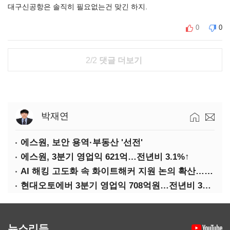
대구신공항은 솔직히 필요없는건 맞긴 하지.
0
0
2/2
댓글 더보기
박재연
에스원, 보안 용역·부동산 '선전'
에스원, 3분기 영업익 621억…전년비 3.1%↑
AI 해킹 고도화 속 화이트해커 지원 논의 확산…'버그바운티' 재조명
현대오토에버 3분기 영업익 708억원…전년비 34.8%↑
뉴스리듬