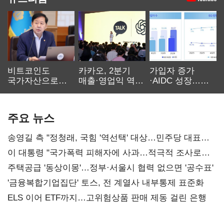
비트코인도
카카오, 2분기
가입자 증가
국가자산으로…'
매출·영업익 역대
·AIDC 성장…
보관·평가·처분'
최대…에이전트
SKT 2분기 성장
기준은 숙제
AI 수익화 관건
본궤도
주요 뉴스
송영길 측 "정청래, 국힘 '역선택' 대상…민주당 대표로
총선 지휘 못해"
이 대통령 "국가폭력 피해자에 사과…적극적 조사로
진실 밝혀야"
주택공급 '동상이몽'…정부·서울시 협력 없으면 '공수표'
'금융복합기업집단' 토스, 전 계열사 내부통제 표준화
ELS 이어 ETF까지…고위험상품 판매 제동 걸린 은행