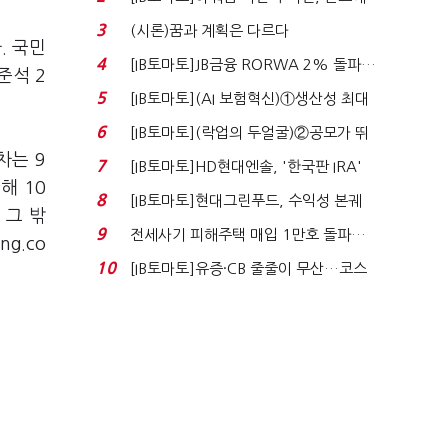
340억 베팅…가...
3
(시론)꿈과 계획은 다르다
. 국민
4
[IB토마토]JB금융 RORWA 2% 돌파…
준석 2
실적 견인은 은행 ...
5
[IB토마토](AI 보험혁신)①생산성 최대
80% 개선…현실...
6
[IB토마토](락업의 두얼굴)②공모가 뛰
자 첫날 매도…FI ...
차는 9
7
[IB토마토]HD현대엔솔, '한국판 IRA'
해 10
수혜 부상…세액공...
8
[IB토마토]현대그린푸드, 수익성 본궤
 그 밖
도…실적 개선에 ...
9
전세사기 피해주택 매입 1만호 돌파…
g.co
누적 피해자 4만2...
10
[IB토마토]유증·CB 줄줄이 무산…코스
닥 벌점 급증에 ...