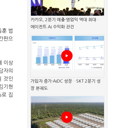
카카오, 2분기 매출·영업익 역대 최대…
에이전트 AI 수익화 관건
동훈 법
 간판으
세 이상
응답자의
될 것인
가입자 증가·AIDC 성장…SKT 2분기 성
 김기현
장 본궤도
%로 집