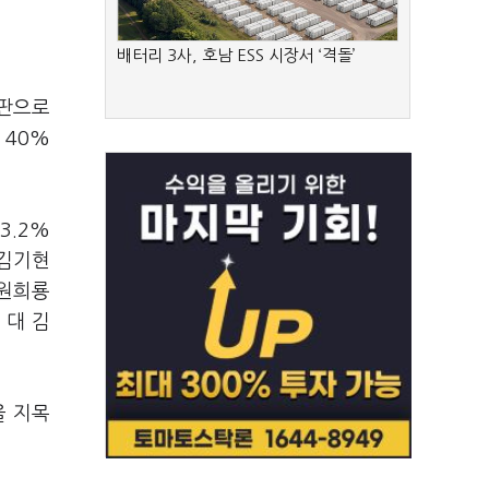
배터리 3사, 호남 ESS 시장서 ‘격돌’
간판으로
 40%
3.2%
 김기현
 원희룡
 대 김
을 지목