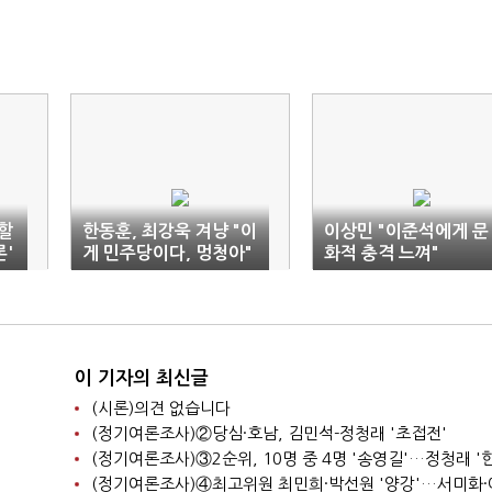
할
한동훈, 최강욱 겨냥 "이
이상민 "이준석에게 문
론'
게 민주당이다, 멍청아"
화적 충격 느껴"
이 기자의 최신글
(시론)의견 없습니다
(정기여론조사)②당심·호남, 김민석-정청래 '초접전'