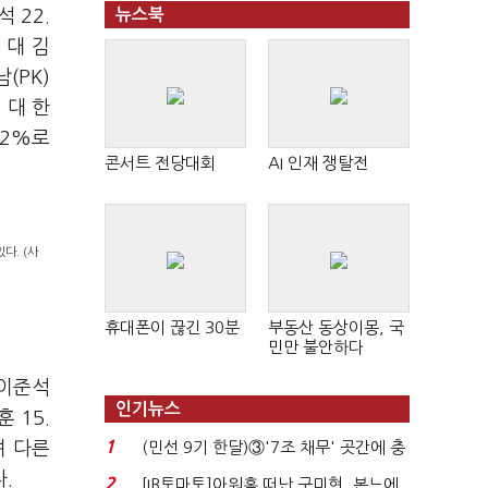
 22.
뉴스북
 대 김
(PK)
 대 한
.2%로
콘서트 전당대회
AI 인재 쟁탈전
다. (사
휴대폰이 끊긴 30분
부동산 동상이몽, 국
민만 불안하다
 이준석
인기뉴스
 15.
1
며 다른
(민선 9기 한달)③'7조 채무' 곳간에 충
격…추미애, 20년...
.
2
[IB토마토]아워홈 떠난 구미현, 본느에