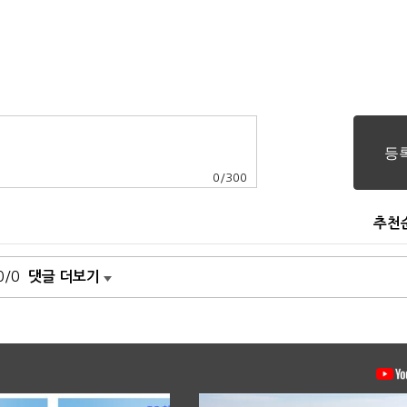
0
/
300
추천
0/0
댓글 더보기