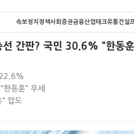
속보
정치
정책
사회
증권
금융
산업
테크
유통
건설
 간판? 국민 30.6% "한동훈
22.6%
대 "한동훈" 우세
" 압도