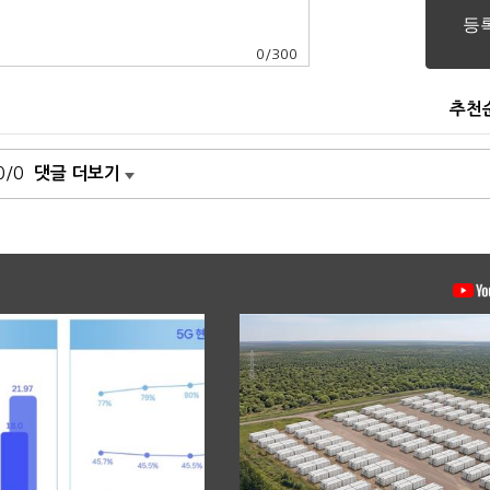
0
/
300
추천
0/0
댓글 더보기