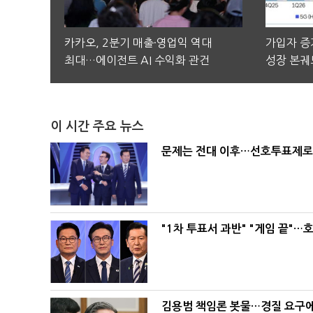
카카오, 2분기 매출·영업익 역대
가입자 증가
최대…에이전트 AI 수익화 관건
성장 본궤
이 시간 주요 뉴스
문제는 전대 이후…선호투표제로 
"1차 투표서 과반" "게임 끝"…
김용범 책임론 봇물…경질 요구에 