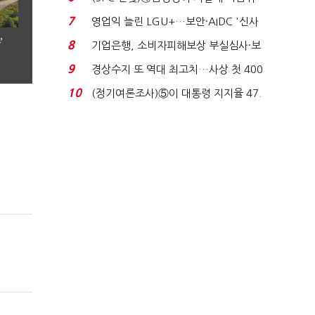
생법 위반 반복...
7
영업익 늘린 LGU+…보안·AIDC '신사
업 드라이브'...
’
8
기업은행, 소비자피해보상 부실심사·보
이스피싱 공시 ...
9
경상수지 또 역대 최고치…사상 첫 400
억달러에 '3% 성...
10
(정기여론조사)⑤이 대통령 지지율 47.
7%…일주일 만에 ...