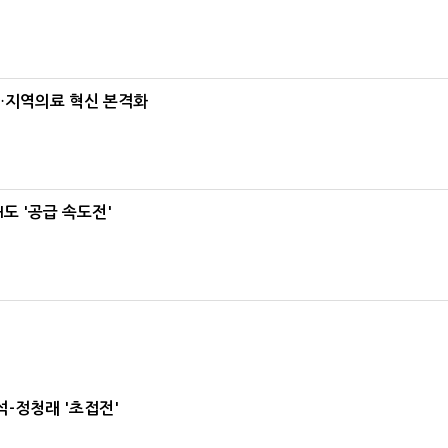
…지역의료 혁신 본격화
도 '공급 속도전'
-정청래 '초접전'