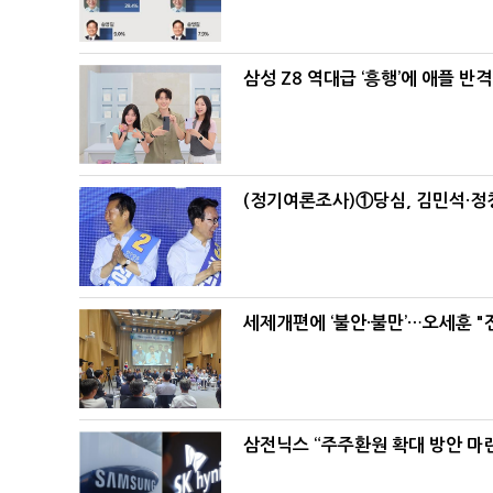
삼성 Z8 역대급 ‘흥행’에 애플 반격
(정기여론조사)①당심, 김민석·정청
세제개편에 ‘불안·불만’…오세훈 "
삼전닉스 “주주환원 확대 방안 마