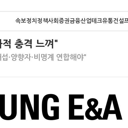
속보
정치
정책
사회
증권
금융
산업
테크
유통
건설
적 충격 느껴"
태섭·양향자·비명계 연합해야"