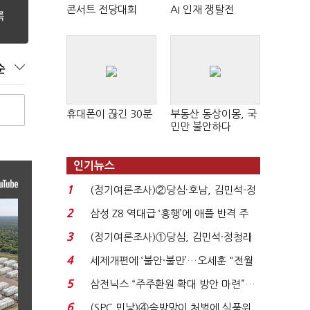
콘서트 전당대회
AI 인재 쟁탈전
순
휴대폰이 끊긴 30분
부동산 동상이몽, 국
민만 불안하다
인기뉴스
1
(정기여론조사)②당심·호남, 김민석-정
청래 '초접전'...
2
삼성 Z8 역대급 ‘흥행’에 애플 반격 주
목…9월 ‘폴...
3
(정기여론조사)①당심, 김민석·정청래
'초접전'…대통령 ...
4
세제개편에 ‘불안·불만’…오세훈 "전월
세 구하기 더 ...
5
삼전닉스 “주주환원 확대 방안 마련”…
로이터에 성명...
6
(SPC 민낯)④솜방망이 처벌에 식품위