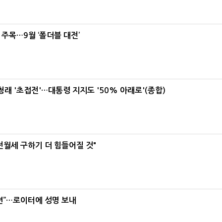
 주목…9월 ‘폴더블 대전’
래 '초접전'…대통령 지지도 '50% 아래로'(종합)
전월세 구하기 더 힘들어질 것"
련”…로이터에 성명 보내