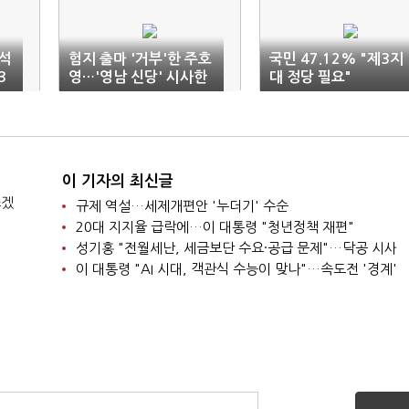
준석
험지 출마 '거부'한 주호
국민 47.12% "제3지
3
영…'영남 신당' 시사한
대 정당 필요"
월
이준석
이 기자의 최신글
쓰겠
규제 역설…세제개편안 '누더기' 수순
20대 지지율 급락에…이 대통령 "청년정책 재편"
성기홍 "전월세난, 세금보단 수요·공급 문제"…닥공 시사
이 대통령 "AI 시대, 객관식 수능이 맞나"…속도전 '경계'