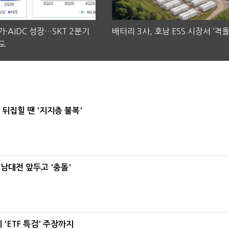
·AIDC 성장…SKT 2분기
배터리 3사, 호남 ESS 시장서 ‘격돌
도
뒤집힐 땐 '지지층 불복'
호남대전 앞두고 '충돌'
'ETF 특검' 주장까지