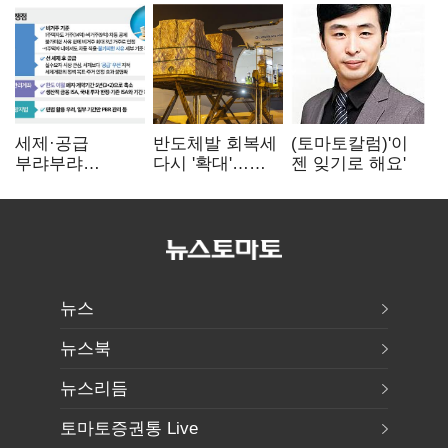
세제·공급
반도체발 회복세
(토마토칼럼)'이
부랴부랴
다시 '확대'…
젠 잊기로 해요'
재검토…'구윤철·
제조업 생산
김윤덕' 책임론
5.8% 반등
뉴스
뉴스북
뉴스리듬
토마토증권통 Live