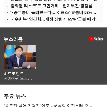
'중화권 리스크'도 고민거리…현지부진·경쟁심화·양안냉각
대중교통비 돌려받는다…'K-패스' 교통비 53%까지 환급
'내수회복' 안간힘…재정 상반기 65% '군불 때기'
뉴스리듬
비트코인도
국가자산으로…'
보관·평가·처분'
기준은 숙제
주요 뉴스
"속도전 넘어 전격전"에도…군공항 이전부터 주