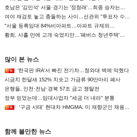
52시간까지 '뇌관'
호남은 '김민석' 서울·경기는 '정청래'…최종 승자는
'안갯속'
여야 재검토 놓고 충돌하는 사이…선관위 "투표자 수
오차 당연"
"서울 등록임대 84%비아파트…아파트 규제와
달리해야"
황희, 사흘 만에 고개 숙였지만…'폐버스 청년주택'
후폭풍
많이 본 뉴스
'한국판 IRA'서 빠진 전기차…청와대 벽에 막혔다
시금치 한달새 152% 치솟고 가금류 90만마리 폐사
은행들, 인천·전남·경북 57조 금고 쟁탈전
정부 믿었는데…임대사업자 "세금 더 내라" 분통
‘구금 사태’ 현대차 HMGMA, 미 재향군인 채용
확대로 분위기 반전
함께 볼만한 뉴스