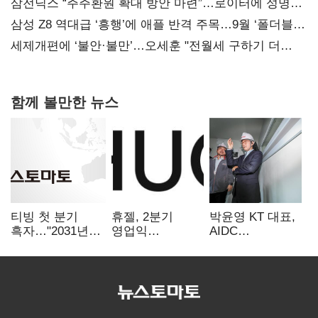
지지도 '50% 아래로'(종합)
삼전닉스 “주주환원 확대 방안 마련”…로이터에 성명
보내
삼성 Z8 역대급 ‘흥행’에 애플 반격 주목…9월 ‘폴더블
대전’
세제개편에 ‘불안·불만’…오세훈 "전월세 구하기 더
힘들어질 것"
함께 볼만한 뉴스
티빙 첫 분기
휴젤, 2분기
박윤영 KT 대표,
흑자…"2031년까
영업익
AIDC
지 KBO 독점,
560억원…전년비
현장경영…"AX
웨이브 합병도
1% 하락
플랫폼 핵심
속도"
인프라로
키운다"