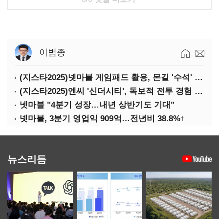
이범종
(지스타2025)넷마블 게임패드 활용, 몬길 '수석' 7대죄 '차석'
(지스타2025)엔씨 '신더시티', 독보적 전투 경험 필요
넷마블 "4분기 성장…내년 상반기도 기대"
넷마블, 3분기 영업익 909억…전년비 38.8%↑
뉴스리듬