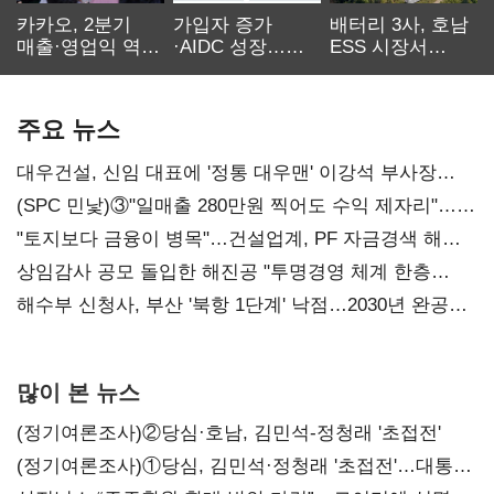
카카오, 2분기
가입자 증가
배터리 3사, 호남
매출·영업익 역대
·AIDC 성장…
ESS 시장서
최대…에이전트
SKT 2분기 성장
‘격돌’
AI 수익화 관건
본궤도
주요 뉴스
대우건설, 신임 대표에 '정통 대우맨' 이강석 부사장
내정
(SPC 민낯)③"일매출 280만원 찍어도 수익 제자리"…
점주 울리는 '상시 할인'
"토지보다 금융이 병목"…건설업계, PF 자금경색 해소
목소리
상임감사 공모 돌입한 해진공 "투명경영 체계 한층
강화"
해수부 신청사, 부산 '북항 1단계' 낙점…2030년 완공
목표
많이 본 뉴스
(정기여론조사)②당심·호남, 김민석-정청래 '초접전'
(정기여론조사)①당심, 김민석·정청래 '초접전'…대통령