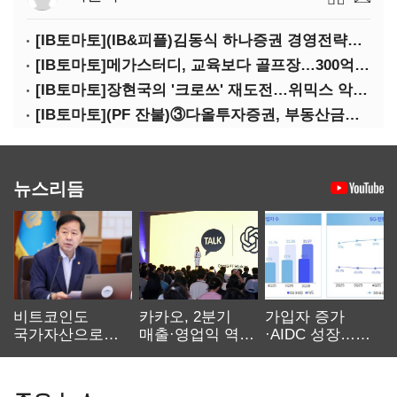
[IB토마토](IB&피플)김동식 하나증권 경영전략본부장
[IB토마토]메가스터디, 교육보다 골프장…300억 대여 뒤 보증 리스크
[IB토마토]장현국의 '크로쓰' 재도전…위믹스 악몽 지울 수 있나
[IB토마토](PF 잔불)③다올투자증권, 부동산금융 줄였지만 정상화는 진행형
뉴스리듬
비트코인도
카카오, 2분기
가입자 증가
국가자산으로…'
매출·영업익 역대
·AIDC 성장…
보관·평가·처분'
최대…에이전트
SKT 2분기 성장
기준은 숙제
AI 수익화 관건
본궤도