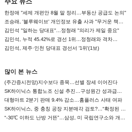
주요 뉴스
한정애 "세제 개편안 8월 말 정리…부동산 공급도 논의"
조승래, '블루웨이브' 개인정보 유출 사과 "무거운 책임
통감"
김민석 "일하는 당대표"…정청래 "의리가 제일 중요"
김민석, 누적 45.42%로 경선 1위…정청래와 격차
0.86%p(2보)
김민석, 제주·인천 당대표 경선서 '1위'(1보)
많이 본 뉴스
(주간증시전망)지수보다 종목…선별 장세 이어진다
SK하이닉스 통합노조 신설 추진…구성원간 성과급
불만 확산
대형마트 2분기 판매 9.4% 감소…홈플러스 사태 여파
SK하이닉스, 중 충칭 공장 지분매각 검토?…“확정된 바
없어”
“-30℃ 이하도 난방 거뜬”…삼성, 미 국립연구소와 개발
협력