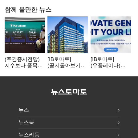
함께 볼만한 뉴스
(주간증시전망)
[IB토마토]
[IB토마토]
지수보다 종목…
(공시톺아보기)
(유증레이다)
선별 장세
수주 공시, 왜
툴젠, 조달액
이어진다
바로 매출로
3분의 1 토막…
잡히지 않을까
특허소송
비용부터 챙긴다
뉴스
뉴스북
뉴스리듬