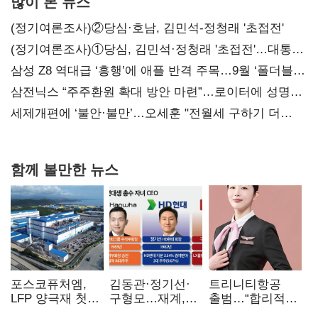
많이 본 뉴스
(정기여론조사)②당심·호남, 김민석-정청래 '초접전'
(정기여론조사)①당심, 김민석·정청래 '초접전'…대통령
지지도 '50% 아래로'(종합)
삼성 Z8 역대급 ‘흥행’에 애플 반격 주목…9월 ‘폴더블
대전’
삼전닉스 “주주환원 확대 방안 마련”…로이터에 성명
보내
세제개편에 ‘불안·불만’…오세훈 "전월세 구하기 더
힘들어질 것"
함께 볼만한 뉴스
포스코퓨처엠,
김동관·정기선·
트리니티항공
LFP 양극재 첫
구형모…재계,
출범…“합리적
대규모 공급…
1980년대생
가격·기대 이상