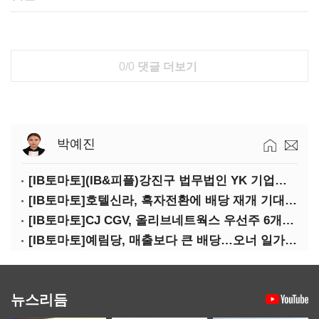
0/0
댓글 더보기
박예진
[IB토마토](IB&피플)강진구 법무법인 YK 기업거버넌스센터 센터장
[IB토마토]호텔신라, 흑자전환에 배당 재개 기대감…삼성생명도 웃을까
[IB토마토]CJ CGV, 올리브네트웍스 우선주 6개월 만에 상환…왜?
[IB토마토]예림당, 매출보다 큰 배당…오너 일가에 절반 간다
뉴스리듬