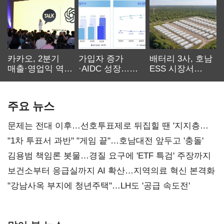
카카오, 2분기
가입자 증가
배터리 3사, 호남
매출·영업익 역대
·AIDC 성장…
ESS 시장서
최대…에이전트
SKT 2분기 성장
‘격돌’
AI 수익화 관건
본궤도
주요 뉴스
문제는 전대 이후…선호투표제로 뒤집힐 땐 '지지층
불복'
"1차 투표서 과반" "게임 끝"…호남대전 앞두고 '충돌'
김용범 책임론 봇물…경질 요구에 'ETF 특검' 주장까지
보건소부터 응급실까지 AI 확산…지역의료 혁신 본격화
"강남사옥 부지에 청년주택"…LH도 '공급 속도전'