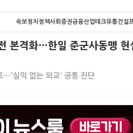
속보
정치
정책
사회
증권
금융
산업
테크
유통
건설
냉전 본격화…한일 준군사동맹 현
…'실익 없는 외교' 공통 진단