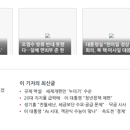
오염수 방류 반대 못했
대통령실 "한미일 정상
'
다…일에 면죄부 준 한
회의, 북 핵·미사일 대
미
기본구조"
이 기자의 최신글
쓰겠
규제 역설…세제개편안 '누더기' 수순
20대 지지율 급락에…이 대통령 "청년정책 재편"
성기홍 "전월세난, 세금보단 수요·공급 문제"…닥공 시사
이 대통령 "AI 시대, 객관식 수능이 맞나"…속도전 '경계'