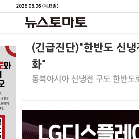
2026.08.06 (목요일)
(긴급진단)"한반도 신
화"
동북아시아 신냉전 구도 한반도로