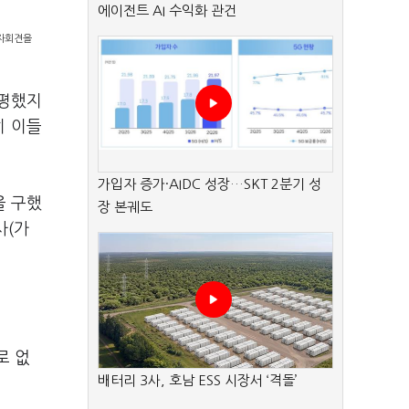
에이전트 AI 수익화 관건
기자회견을
자평했지
히 이들
가입자 증가·AIDC 성장…SKT 2분기 성
을 구했
장 본궤도
사(가
로 없
배터리 3사, 호남 ESS 시장서 ‘격돌’