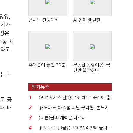
평양,
콘서트 전당대회
AI 인재 쟁탈전
얘기가
원장은
소통 채
이라고
휴대폰이 끊긴 30분
부동산 동상이몽, 국
민만 불안하다
는 느
인기뉴스
1
(민선 9기 한달)③'7조 채무' 곳간에 충
로 공
격…추미애, 20년...
2
때 빠
[IB토마토]아워홈 떠난 구미현, 본느에
340억 베팅…가...
3
(시론)꿈과 계획은 다르다
4
[IB토마토]JB금융 RORWA 2% 돌파…