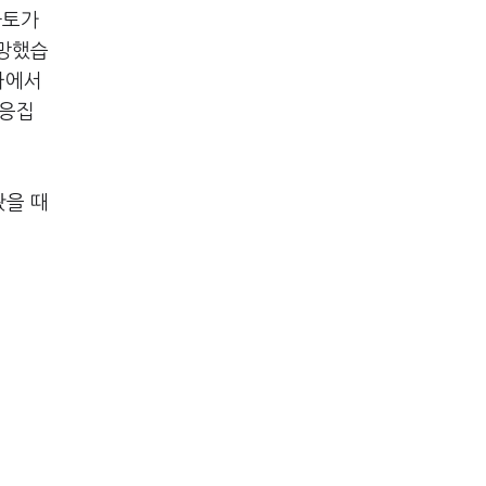
나토가
전망했습
아에서
 응집
봤을 때