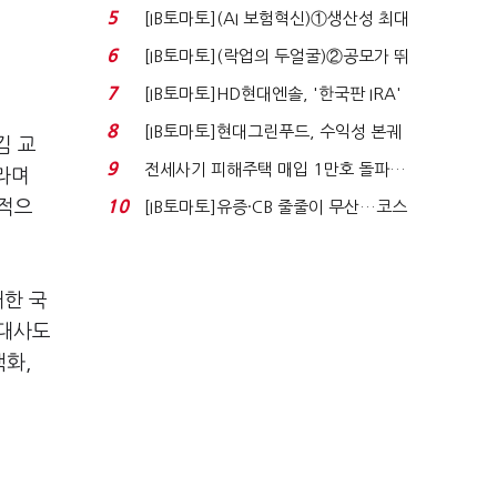
실적 견인은 은행 ...
5
[IB토마토](AI 보험혁신)①생산성 최대
80% 개선…현실...
6
[IB토마토](락업의 두얼굴)②공모가 뛰
자 첫날 매도…FI ...
7
[IB토마토]HD현대엔솔, '한국판 IRA'
수혜 부상…세액공...
8
[IB토마토]현대그린푸드, 수익성 본궤
김 교
도…실적 개선에 ...
9
전세사기 피해주택 매입 1만호 돌파…
라며
누적 피해자 4만2...
격적으
10
[IB토마토]유증·CB 줄줄이 무산…코스
닥 벌점 급증에 ...
대한 국
 대사도
핵화,