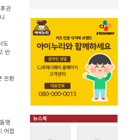
선후관
아니
서도
고 반
큰 전환
뉴스북
사동맹
기 어렵