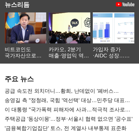
뉴스리듬
비트코인도
카카오, 2분기
가입자 증가
국가자산으로…'
매출·영업익 역대
·AIDC 성장…
보관·평가·처분'
최대…에이전트
SKT 2분기 성장
기준은 숙제
AI 수익화 관건
본궤도
주요 뉴스
공급 속도전 외치더니…황희, 난데없이 '폐버스
리모델링' 제안
송영길 측 "정청래, 국힘 '역선택' 대상…민주당 대표로
총선 지휘 못해"
이 대통령 "국가폭력 피해자에 사과…적극적 조사로
진실 밝혀야"
주택공급 '동상이몽'…정부·서울시 협력 없으면 '공수표'
'금융복합기업집단' 토스, 전 계열사 내부통제 표준화