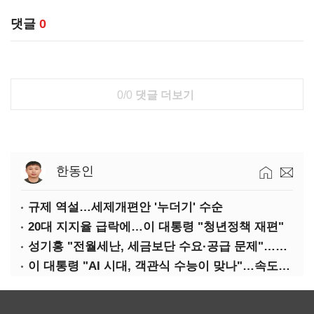
댓글
0
0/0
댓글 더보기
한동인
규제 역설…세제개편안 '누더기' 수순
20대 지지율 급락에…이 대통령 "청년정책 재편"
성기홍 "전월세난, 세금보단 수요·공급 문제"…닥공 시사
이 대통령 "AI 시대, 객관식 수능이 맞나"…속도전 '경계'