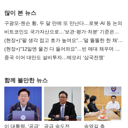
많이 본 뉴스
구광모-젠슨 황, 두 달 만에 또 만난다…로봇·AI 등 논의
비트코인도 국가자산으로…'보관·평가·처분' 기준은
숙제
(현장+)"팔 생각 접고 호가 높여요"…'덜 똘똘한 한 채'
20억 키맞추기
(현장+)"12일엔 물건 다 들어와요"…빈 매대 채우며 문
연 홈플러스
중국 이어 대만도 설비투자…메모리 ‘삼국전쟁’
함께 볼만한 뉴스
이 대통령, '공급'
공급 속도전
송영길 측