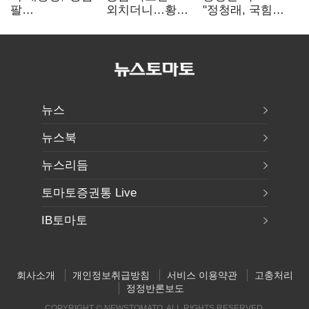
팔
외치더니…황희,
"정청래, 국힘
걷어붙였는데…
난데없이 '폐버스
'역선택' 대상…
여 내부선
리모델링' 제안
민주당 대표로
'부동산
총선 지휘 못해"
망언'(종합)
뉴스
뉴스북
뉴스리듬
토마토증권통 Live
IB토마토
회사소개
개인정보취급방침
서비스 이용약관
고충처리
정정반론보도
COPYRIGHT © NEWSTOMATO. ALL RIGHTS RESERVED.