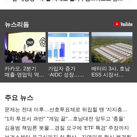
뉴스리듬
카카오, 2분기
가입자 증가
배터리 3사, 호남
매출·영업익 역대
·AIDC 성장…
ESS 시장서
최대…에이전트
SKT 2분기 성장
‘격돌’
AI 수익화 관건
본궤도
주요 뉴스
문제는 전대 이후…선호투표제로 뒤집힐 땐 '지지층
불복'
"1차 투표서 과반" "게임 끝"…호남대전 앞두고 '충돌'
김용범 책임론 봇물…경질 요구에 'ETF 특검' 주장까지