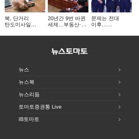
북, 단거리
20년간 9번 바뀐
문제는 전대
탄도미사일
세제…부동산·
이후…
발사…안보실
상속세만
선호투표제로
"즉각 중단 촉구"
건드렸다
뒤집힐 땐
'지지층 불복'
뉴스
뉴스북
뉴스리듬
토마토증권통 Live
IB토마토