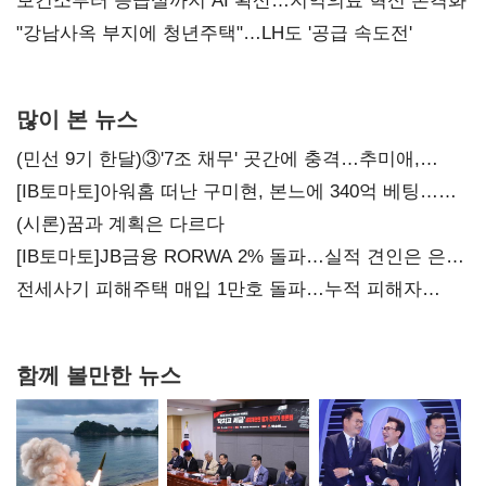
보건소부터 응급실까지 AI 확산…지역의료 혁신 본격화
"강남사옥 부지에 청년주택"…LH도 '공급 속도전'
많이 본 뉴스
(민선 9기 한달)③'7조 채무' 곳간에 충격…추미애,
20년만에 '비상재정' 선언 승부수
[IB토마토]아워홈 떠난 구미현, 본느에 340억 베팅…
가족 지배체제 구축
(시론)꿈과 계획은 다르다
[IB토마토]JB금융 RORWA 2% 돌파…실적 견인은 은행
아닌 캐피탈
전세사기 피해주택 매입 1만호 돌파…누적 피해자
4만278명
함께 볼만한 뉴스