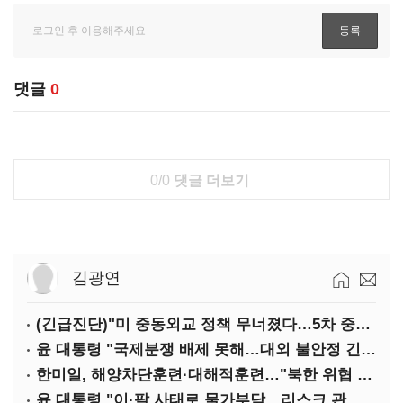
댓글
0
0/0
댓글 더보기
김광연
(긴급진단)"미 중동외교 정책 무너졌다…5차 중동전 가능성은 낮아"
윤 대통령 "국제분쟁 배제 못해…대외 불안정 긴밀대응"
한미일, 해양차단훈련·대해적훈련…"북한 위협 억제"
윤 대통령 "이·팔 사태로 물가부담…리스크 관리 만전 기해야"