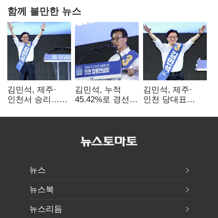
함께 볼만한 뉴스
김민석, 제주·
김민석, 누적
김민석, 제주·
인천서 승리…
45.42%로 경선
인천 당대표
누적 득표율 '1위
1위…정청래와
경선서 '1위'(1보)
탈환'(종합)
격차
0.86%p(2보)
뉴스
뉴스북
뉴스리듬