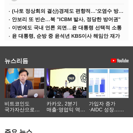
(나토 정상회의 결산)경제도 편향적…'오염수 방류'만 용인
안보리 또 빈손…북 "ICBM 발사, 정당한 방어권"
이번에도 국내 언론 외면…윤 대통령 선택적 소통
윤 대통령, 순방 중 윤석년 KBS이사 해임안 재가
뉴스리듬
비트코인도
카카오, 2분기
가입자 증가
국가자산으로…'
매출·영업익 역대
·AIDC 성장…
보관·평가·처분'
최대…에이전트
SKT 2분기 성장
기준은 숙제
AI 수익화 관건
본궤도
주요 뉴스