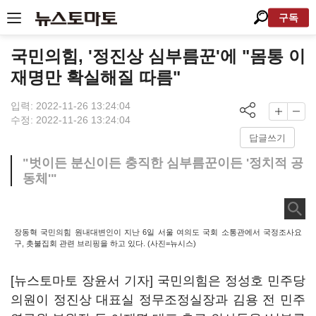
구독
국민의힘, '정진상 심부름꾼'에 "몸통 이
재명만 확실해질 따름"
입력: 2022-11-26 13:24:04
수정: 2022-11-26 13:24:04
답글쓰기
"벗이든 분신이든 충직한 심부름꾼이든 '정치적 공
동체'"
장동혁 국민의힘 원내대변인이 지난 6일 서울 여의도 국회 소통관에서 국정조사요
구, 촛불집회 관련 브리핑을 하고 있다. (사진=뉴시스)
[뉴스토마토 장윤서 기자] 국민의힘은 정성호 민주당
의원이 정진상 대표실 정무조정실장과 김용 전 민주