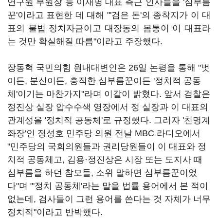
연구원 부원장 등 이재명 대표 측근 인사들을 '심부름
꾼'이라고 표현한 데 대해 "'검은 돈'의 종착지가 이 대
표의 불법 정치자금이고 대장동의 몸통이 이 대표라
는 것만 확실해질 따름"이라고 주장했다.
장동혁 국민의힘 원내대변인은 26일 논평을 통해 "벗
이든, 분신이든, 충직한 심부름꾼이든 '정치적 공동
체'이기는 마찬가지"라며 이같이 밝혔다. 앞서 검찰은
정진상 실장 압수수색 영장에서 정 실장과 이 대표의
관계성을 '정치적 공동체'로 규정했다. 그러자 '친명계
좌장'인 정성호 민주당 의원 전날 MBC 라디오에서
"민주당의 국회의원들과 권리당원들이 이 대표와 정
치적 공동체고, 김용·정진상은 시장 또는 도지사 때
심부름을 하던 참모들, 소위 말하면 심부름꾼이었
다"며 "'정치 공동체'라는 말을 법률 용어에서 본 적이
없는데, 검사들이 그런 용어를 쓴다는 것 자체가 너무
정치적"이라고 반박했다.