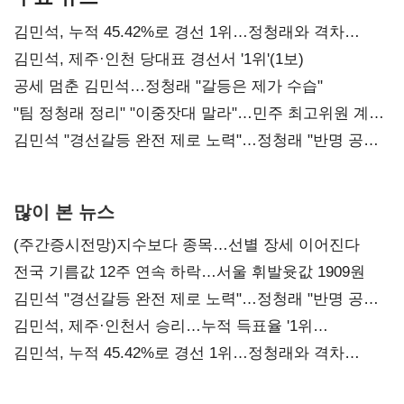
김민석, 누적 45.42%로 경선 1위…정청래와 격차
0.86%p(2보)
김민석, 제주·인천 당대표 경선서 '1위'(1보)
공세 멈춘 김민석…정청래 "갈등은 제가 수습"
"팀 정청래 정리" "이중잣대 말라"…민주 최고위원 계파
다툼 격화
김민석 "경선갈등 완전 제로 노력"…정청래 "반명 공세
사과부터"
많이 본 뉴스
(주간증시전망)지수보다 종목…선별 장세 이어진다
전국 기름값 12주 연속 하락…서울 휘발윳값 1909원
김민석 "경선갈등 완전 제로 노력"…정청래 "반명 공세
사과부터"
김민석, 제주·인천서 승리…누적 득표율 '1위
탈환'(종합)
김민석, 누적 45.42%로 경선 1위…정청래와 격차
0.86%p(2보)