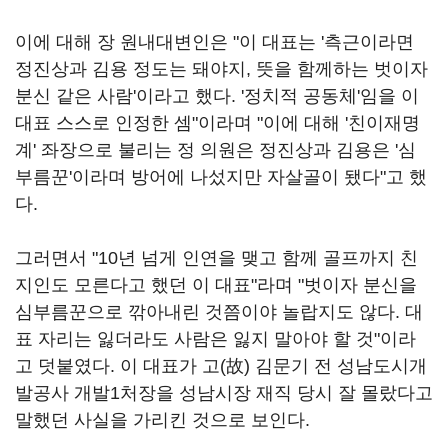
이에 대해 장 원내대변인은 "이 대표는 '측근이라면
정진상과 김용 정도는 돼야지, 뜻을 함께하는 벗이자
분신 같은 사람'이라고 했다. '정치적 공동체'임을 이
대표 스스로 인정한 셈"이라며 "이에 대해 '친이재명
계' 좌장으로 불리는 정 의원은 정진상과 김용은 '심
부름꾼'이라며 방어에 나섰지만 자살골이 됐다"고 했
다.
그러면서 "10년 넘게 인연을 맺고 함께 골프까지 친
지인도 모른다고 했던 이 대표"라며 "벗이자 분신을
심부름꾼으로 깎아내린 것쯤이야 놀랍지도 않다. 대
표 자리는 잃더라도 사람은 잃지 말아야 할 것"이라
고 덧붙였다. 이 대표가 고(故) 김문기 전 성남도시개
발공사 개발1처장을 성남시장 재직 당시 잘 몰랐다고
말했던 사실을 가리킨 것으로 보인다.